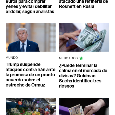
euros para comprar
atacado una refinería de
yenes y evitar debilitar
Rosneft en Rusia
el dólar, según analistas
MUNDO
MERCADOS
Trump suspende
¿Puede terminar la
ataques contra Irán ante
calma en el mercado de
la promesa de un pronto
divisas? Goldman
acuerdo sobre el
Sachs identifica tres
estrecho de Ormuz
riesgos