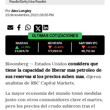
Raedle/Getty I/Joe Raedle)
Por
Alex Longley
23 de noviembre, 2021 | 06:55 PM
ÚLTIMAS
COTIZACIONES
NASDAQ
IBOVESPA
S&P/BMV IPC
+1.78%
-0.40%
-0.34%
25,826.70
177,290.13
66,712.64
Bloomberg — Estados Unidos
considera que
tiene la capacidad de liberar más petróleo de
sus reservas si los precios suben más
, dijeron
analistas de RBC Capital Markets.
La mayor economía del mundo tomó medidas
junto con otros consumidores clave el martes,
pero los precios del crudo subieron tras el