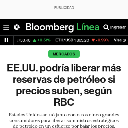
PUBLICIDAD
Ingresar
+0.51%
ETH/USD
-0.99%
Visa
+
,753.40
1,863.20
366.43
MERCADOS
EE.UU. podría liberar más
reservas de petróleo si
precios suben, según
RBC
Estados Unidos actuó junto con otros cinco grandes
consumidores para liberar suministros estratégicos
de petróleo en un esfuerzo por bajar los precios.