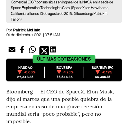
Comercial (CCP por sus siglas en ingñés) de la NASA, en la sede de
Space Exploration Technologies Corp. (SpaceX) en Hawthorne,
California, el lunes 13 de agosto de 2018.
(Bloomberg/Patrick T.
Fallon)
Por
Patrick McHale
01 de diciembre, 2021 | 07:51 AM
ÚLTIMAS
COTIZACIONES
NASDAQ
IBOVESPA
S&P/BMV IPC
-0.06%
-1.23%
-0.19%
26,348.35
175,546.36
66,396.15
Bloomberg — El CEO de SpaceX, Elon Musk,
dijo el martes que una posible quiebra de la
empresa en caso de una grave recesión
mundial sería “poco probable”, pero no
imposible.