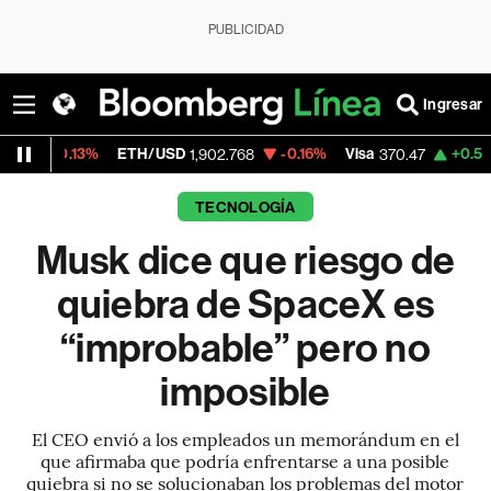
PUBLICIDAD
Ingresar
13%
ETH/USD
-0.16%
Visa
+0.52%
Mercad
1,902.768
370.47
TECNOLOGÍA
Musk dice que riesgo de
quiebra de SpaceX es
“improbable” pero no
imposible
El CEO envió a los empleados un memorándum en el
que afirmaba que podría enfrentarse a una posible
quiebra si no se solucionaban los problemas del motor