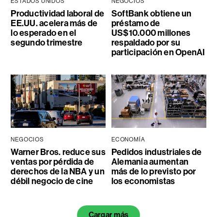
ESTADOS UNIDOS
NEGOCIOS
Productividad laboral de
SoftBank obtiene un
EE.UU. acelera más de
préstamo de
lo esperado en el
US$10.000 millones
segundo trimestre
respaldado por su
participación en OpenAI
NEGOCIOS
ECONOMÍA
Warner Bros. reduce sus
Pedidos industriales de
ventas por pérdida de
Alemania aumentan
derechos de la NBA y un
más de lo previsto por
débil negocio de cine
los economistas
Cargar más