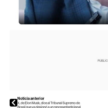
PUBLIC
Noticia anterior
X, de Elon Musk, dice al Tribunal Supremo de
Brasil que ya designó a un representante legal