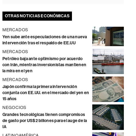
OTRAS NOTICIAS ECONÓMICAS
MERCADOS
Yen sube ante especulaciones de una nueva
intervención tras el respaldo de EE.UU
MERCADOS
Petróleo baja ante optimismo por acuerdo
con Irán, mientras inversionistas mantienen
la mira en el yen
MERCADOS
Japón confirma la primera intervención
conjunta con EE.UU. en el mercado del yen en
15 años
NEGOCIOS
Grandes tecnológicas tienen compromisos
de gasto por US$2 billones para el auge de la
IA
LATINOAMÉRICA