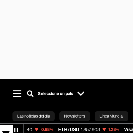
Seleccione un país
Las noticias del día
Newsletters
Línea Mundial
ETH/USD
1,857.903
Visa
366.13
-0.88%
-1.28%
-0.04%
Bloomberg 