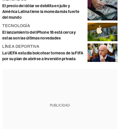
El precio del dólar se debilita en julio y
América Latina tiene la moneda más fuerte
del mundo
TECNOLOGÍA
El lanzamiento del iPhone 18 está cerca y
estas son las últimas novedades
LÍNEA DEPORTIVA
La UEFA estudia boicotear torneos de la FIFA
por su plan de abrirse a inversión privada
PUBLICIDAD