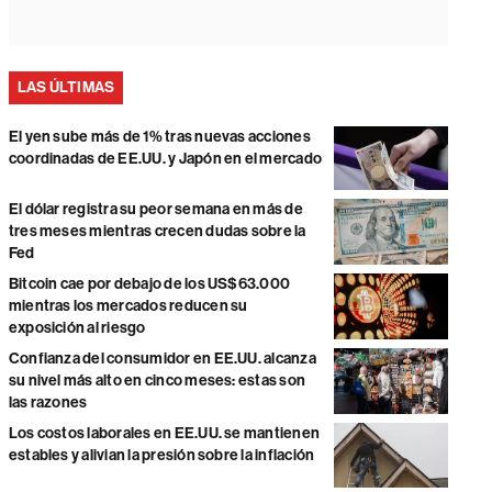
LAS ÚLTIMAS
El yen sube más de 1% tras nuevas acciones
coordinadas de EE.UU. y Japón en el mercado
El dólar registra su peor semana en más de
tres meses mientras crecen dudas sobre la
Fed
Bitcoin cae por debajo de los US$63.000
mientras los mercados reducen su
exposición al riesgo
Confianza del consumidor en EE.UU. alcanza
su nivel más alto en cinco meses: estas son
las razones
Los costos laborales en EE.UU. se mantienen
estables y alivian la presión sobre la inflación