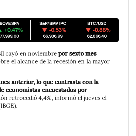
IBOVESPA
S&P/BMV IPC
BTC/USD
+0.47%
-0.53%
-0.88%
177,999.00
66,936.99
62,866.40
sil cayó en noviembre
por sexto mes
bre el alcance de la recesión en la mayor
es anterior, lo que contrasta con la
de economistas encuestados por
ión retrocedió 4,4%, informó el jueves el
(IBGE).