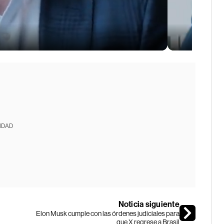
IDAD
Noticia siguiente
Elon Musk cumple con las órdenes judiciales para
que X regrese a Brasil