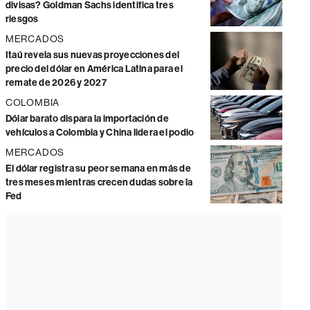
divisas? Goldman Sachs identifica tres
riesgos
MERCADOS
Itaú revela sus nuevas proyecciones del
precio del dólar en América Latina para el
remate de 2026 y 2027
COLOMBIA
Dólar barato dispara la importación de
vehículos a Colombia y China lidera el podio
MERCADOS
El dólar registra su peor semana en más de
tres meses mientras crecen dudas sobre la
Fed