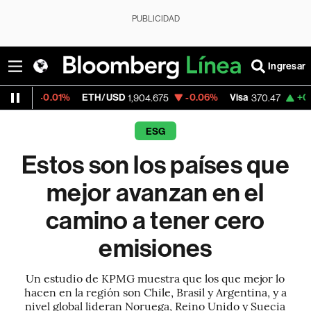
PUBLICIDAD
Ingresar
01%
ETH/USD
-0.06%
Visa
+0.52%
Merca
1,904.675
370.47
ESG
Estos son los países que
mejor avanzan en el
camino a tener cero
emisiones
Un estudio de KPMG muestra que los que mejor lo
hacen en la región son Chile, Brasil y Argentina, y a
nivel global lideran Noruega, Reino Unido y Suecia