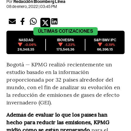
Por
Redacción Bloomberg Línea
08 de enero, 2022 | 03:45 PM
ÚLTIMAS
COTIZACIONES
NASDAQ
IBOVESPA
S&P/BMV IPC
-0.06%
-1.23%
-0.19%
26,348.35
175,546.36
66,396.15
Bogotá — KPMG realizó recientemente un
estudio basado en la información
proporcionada por 32 países alrededor del
mundo, con el fin de analizar su evolución en
la reducción de emisiones de gases de efecto
invernadero (GEI).
Además de evaluar lo que los países han
hecho para reducir las emisiones, KPMG
midió cómo se están preparando
para el