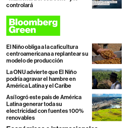
controlará
El Niño obliga a la caficultura
centroamericana a replantear su
modelo de producción
La ONU advierte que El Niño
podría agravar el hambre en
América Latina y el Caribe
Así logró este país de América
Latina generar toda su
electricidad con fuentes 100%
renovables