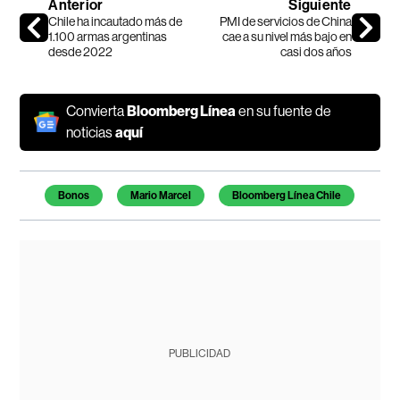
Anterior
Siguiente
Chile ha incautado más de
PMI de servicios de China
1.100 armas argentinas
cae a su nivel más bajo en
desde 2022
casi dos años
Convierta
Bloomberg Línea
en su fuente de
noticias
aquí
Temas de este artículo
Bonos
Mario Marcel
Bloomberg Línea Chile
PUBLICIDAD