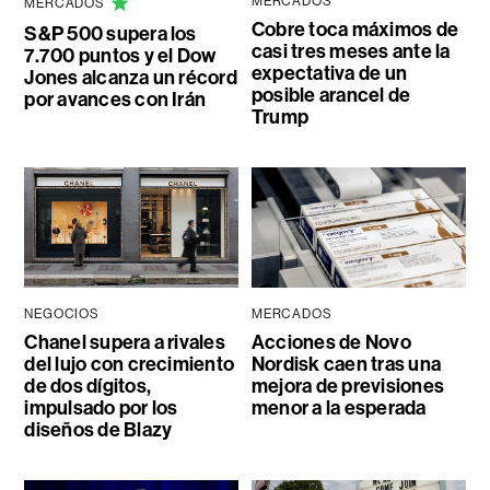
MERCADOS
MERCADOS
Cobre toca máximos de
S&P 500 supera los
casi tres meses ante la
7.700 puntos y el Dow
expectativa de un
Jones alcanza un récord
posible arancel de
por avances con Irán
Trump
NEGOCIOS
MERCADOS
Chanel supera a rivales
Acciones de Novo
del lujo con crecimiento
Nordisk caen tras una
de dos dígitos,
mejora de previsiones
impulsado por los
menor a la esperada
diseños de Blazy