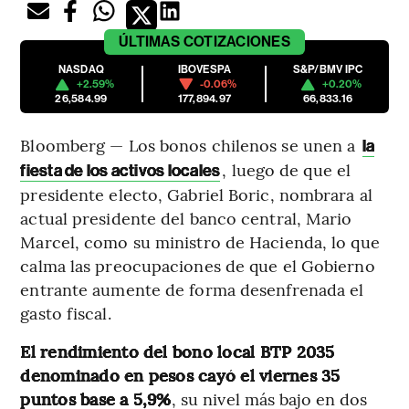
ÚLTIMAS
COTIZACIONES
NASDAQ
IBOVESPA
S&P/BMV IPC
+2.59%
-0.06%
+0.20%
26,584.99
177,894.97
66,833.16
Bloomberg — Los bonos chilenos se unen a
la
, luego de que el
fiesta de los activos locales
presidente electo, Gabriel Boric, nombrara al
actual presidente del banco central, Mario
Marcel, como su ministro de Hacienda, lo que
calma las preocupaciones de que el Gobierno
entrante aumente de forma desenfrenada el
gasto fiscal.
El rendimiento del bono local BTP 2035
denominado en pesos cayó el viernes 35
puntos base a 5,9%
, su nivel más bajo en dos