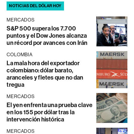
NOTICIAS DEL DÓLAR HOY
MERCADOS
S&P 500 supera los 7.700
puntos y el Dow Jones alcanza
un récord por avances con Irán
COLOMBIA
La mala hora del exportador
colombiano: dólar barato,
aranceles y fletes que no dan
tregua
MERCADOS
El yen enfrenta una prueba clave
en los 155 por dólar tras la
intervención histórica
MERCADOS