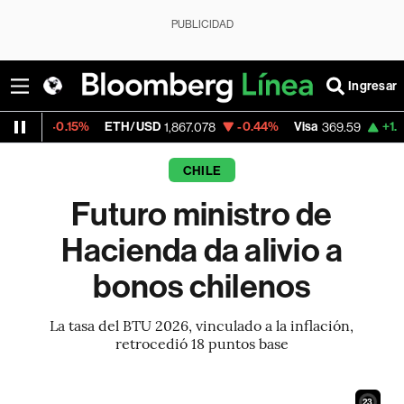
PUBLICIDAD
Ingresar
ETH/USD
-0.44%
Visa
+1.07%
MercadoL
1,867.078
369.59
CHILE
Futuro ministro de
Hacienda da alivio a
bonos chilenos
La tasa del BTU 2026, vinculado a la inflación,
retrocedió 18 puntos base
22