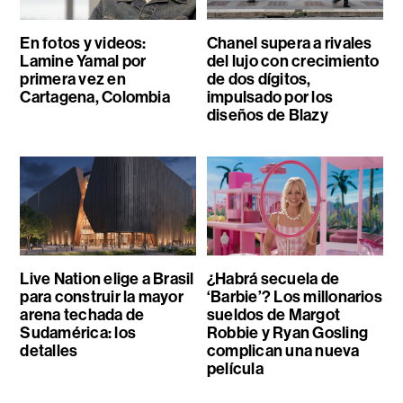
En fotos y videos:
Chanel supera a rivales
Lamine Yamal por
del lujo con crecimiento
primera vez en
de dos dígitos,
Cartagena, Colombia
impulsado por los
diseños de Blazy
Live Nation elige a Brasil
¿Habrá secuela de
para construir la mayor
‘Barbie’? Los millonarios
arena techada de
sueldos de Margot
Sudamérica: los
Robbie y Ryan Gosling
detalles
complican una nueva
película