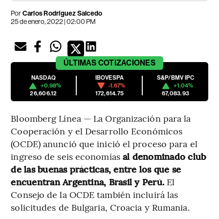
Por
Carlos Rodríguez Salcedo
25 de enero, 2022 | 02:00 PM
ÚLTIMAS
COTIZACIONES
NASDAQ
IBOVESPA
S&P/BMV IPC
+0.98%
-1.67%
+1.04%
26,606.12
172,614.75
67,083.93
Bloomberg Línea — La Organización para la
Cooperación y el Desarrollo Económicos
(OCDE) anunció que inició el proceso para el
ingreso de seis economías
al denominado club
de las buenas prácticas, entre los que se
encuentran Argentina, Brasil y Perú.
El
Consejo de la OCDE también incluirá las
solicitudes de Bulgaria, Croacia y Rumania.