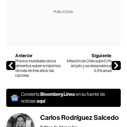
PUBLICIDAD
Anterior
Siguiente
Precios mundiales de los
Inflación de Chile sube 0,1%
alimentos suben a máximos
en julio y se desacelera al
de más de tres años: las
3,5% anual
razones
Convierta
Bloomberg Línea
en su fuente de
noticias
aquí
Carlos Rodríguez Salcedo