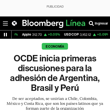
PUBLICIDAD
Ingresar
%
Apple
+0.05%
USD COP
+0.09%
Tesla
312.70
3,162.12
326
ECONOMÍA
OCDE inicia primeras
discusiones para la
adhesión de Argentina,
Brasil y Perú
De ser aceptados, se unirían a Chile, Colombia,
México y Costa Rica, que son los países latinos que ya
forman parte de la organización