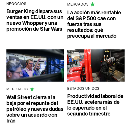
NEGOCIOS
MERCADOS
Burger King dispara sus
La acción más rentable
ventas en EE.UU. con un
del S&P 500 cae con
nuevo Whopper y una
fuerza tras sus
promoción de Star Wars
resultados: qué
preocupa al mercado
ESTADOS UNIDOS
MERCADOS
Productividad laboral de
Wall Street cierra a la
EE.UU. acelera más de
baja por el repunte del
lo esperado en el
petróleo y nuevas dudas
segundo trimestre
sobre un acuerdo con
Irán