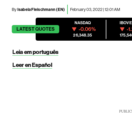
By
Isabela Fleischmann (EN)
February 03, 2022 | 12:01 AM
NASDAQ
IBOV
-0.06%
-1
LATEST
QUOTES
26,348.35
175,54
Leia em português
Leer en Español
PUBLIC