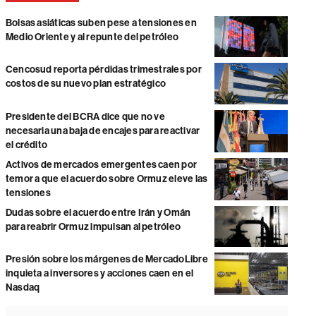
Bolsas asiáticas suben pese a tensiones en
Medio Oriente y al repunte del petróleo
Cencosud reporta pérdidas trimestrales por
costos de su nuevo plan estratégico
Presidente del BCRA dice que no ve
necesaria una baja de encajes para reactivar
el crédito
Activos de mercados emergentes caen por
temor a que el acuerdo sobre Ormuz eleve las
tensiones
Dudas sobre el acuerdo entre Irán y Omán
para reabrir Ormuz impulsan al petróleo
Presión sobre los márgenes de MercadoLibre
inquieta a inversores y acciones caen en el
Nasdaq