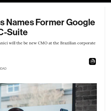
ss Names Former Google
C-Suite
nici will the be new CMO at the Brazilian corporate
22
IDAD