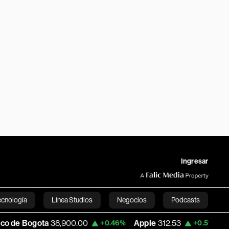
Ingresar
ecnología
Línea Studios
Negocios
Podcasts
gota
38,900.00
Apple
312.53
USD COP
+0.46%
+0.51%
English