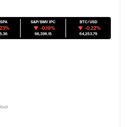
ESPA
S&P/BMV IPC
BTC/USD
.23%
-0.19%
-0.22%
6.36
66,396.15
64,253.79
IDAD