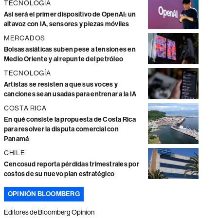
TECNOLOGÍA
Así será el primer dispositivo de OpenAI: un
altavoz con IA, sensores y piezas móviles
MERCADOS
Bolsas asiáticas suben pese a tensiones en
Medio Oriente y al repunte del petróleo
TECNOLOGÍA
Artistas se resisten a que sus voces y
canciones sean usadas para entrenar a la IA
COSTA RICA
En qué consiste la propuesta de Costa Rica
para resolver la disputa comercial con
Panamá
CHILE
Cencosud reporta pérdidas trimestrales por
costos de su nuevo plan estratégico
OPINIÓN BLOOMBERG
Editores de Bloomberg Opinion