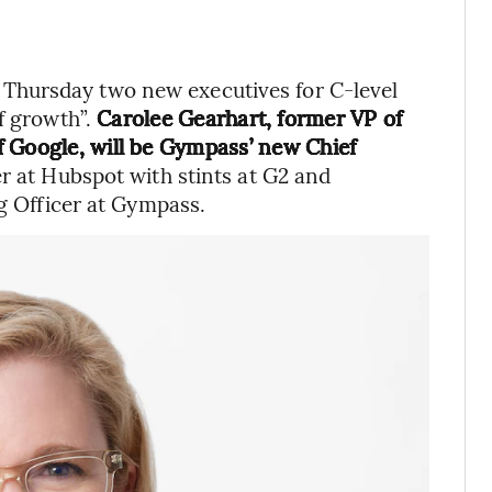
Thursday two new executives for C-level
f growth”.
Carolee Gearhart, former VP of
 Google, will be Gympass’ new Chief
er at Hubspot with stints at G2 and
ng Officer at Gympass.