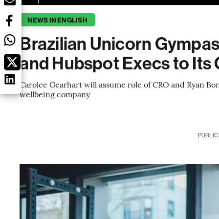
NEWS IN ENGLISH
Brazilian Unicorn Gympa
and Hubspot Execs to Its 
Carolee Gearhart will assume role of CRO and Ryan Bon
wellbeing company
PUBLIC