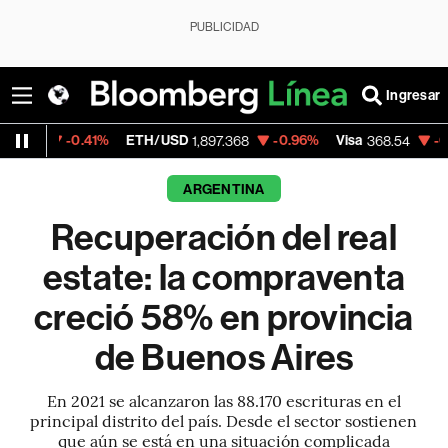
PUBLICIDAD
Ingresar
0.41%
ETH/USD
-0.96%
Visa
-0.28%
Merc
1,897.368
368.54
ARGENTINA
Recuperación del real
estate: la compraventa
creció 58% en provincia
de Buenos Aires
En 2021 se alcanzaron las 88.170 escrituras en el
principal distrito del país. Desde el sector sostienen
que aún se está en una situación complicada