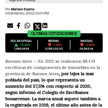
Argentina
(Pixabay)
Por
Mariano Espina
09 de febrero, 2022 | 03:01 PM
ÚLTIMAS
COTIZACIONES
DÓLAR OFICIAL
MERVAL
NASDAQ
+0.02%
-1.02%
-0.83%
1,496.2634
3,156,332.00
26,363.44
Buenos Aires — En 2021 se realizaron 88.170
escrituras de compraventa de inmuebles en la
provincia de Buenos Aires
, por lejos la más
poblada del país, lo que representa un
aumento del 57,5% con respecto al 2020,
según informó el Colegio de Escribanos
bonaerense. La marca anual superó también a
la registrada en 2019, el último año antes de la