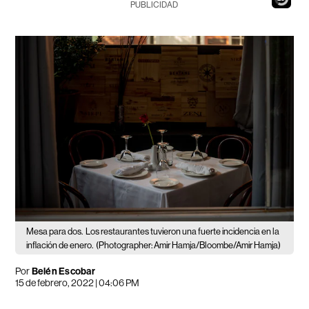
PUBLICIDAD
Mesa para dos.
Los restaurantes tuvieron una fuerte incidencia en la
inflación de enero.
(Photographer: Amir Hamja/Bloombe/Amir Hamja)
Por
Belén Escobar
15 de febrero, 2022 | 04:06 PM