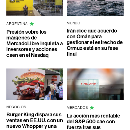
MUNDO
ARGENTINA
Irán dice que acuerdo
Presión sobre los
con Omán para
márgenes de
gestionar el estrecho de
MercadoLibre inquieta a
Ormuz está en su fase
inversores y acciones
final
caen en el Nasdaq
NEGOCIOS
MERCADOS
Burger King dispara sus
La acción más rentable
ventas en EE.UU. con un
del S&P 500 cae con
nuevo Whopper y una
fuerza tras sus