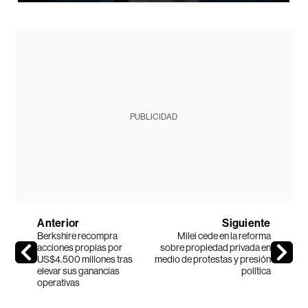
PUBLICIDAD
Anterior
Siguiente
Berkshire recompra
Milei cede en la reforma
acciones propias por
sobre propiedad privada en
US$4.500 millones tras
medio de protestas y presión
elevar sus ganancias
política
operativas