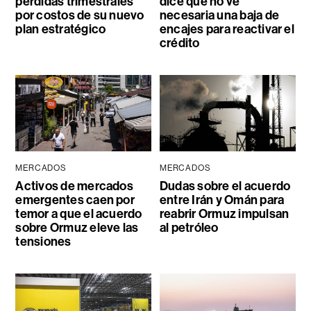
pérdidas trimestrales
dice que no ve
por costos de su nuevo
necesaria una baja de
plan estratégico
encajes para reactivar el
crédito
MERCADOS
MERCADOS
Activos de mercados
Dudas sobre el acuerdo
emergentes caen por
entre Irán y Omán para
temor a que el acuerdo
reabrir Ormuz impulsan
sobre Ormuz eleve las
al petróleo
tensiones