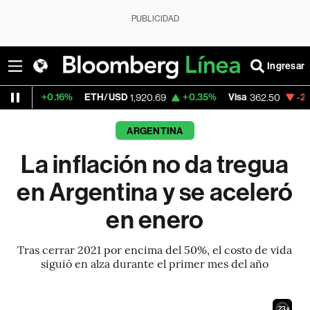
PUBLICIDAD
Ingresar
6%
ETH/USD
+0.35%
Visa
-2.15%
Mercado
1,920.69
362.50
ARGENTINA
La inflación no da tregua
en Argentina y se aceleró
en enero
Tras cerrar 2021 por encima del 50%, el costo de vida
siguió en alza durante el primer mes del año
21