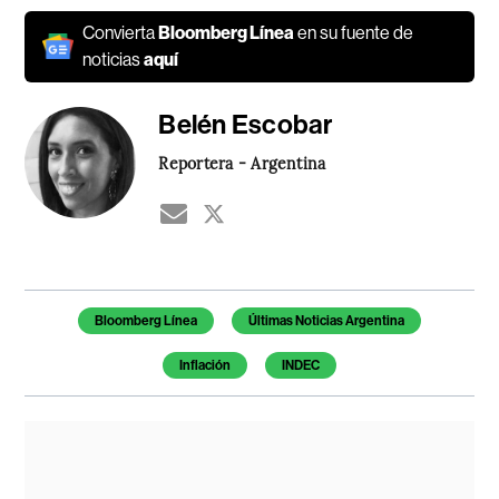
Convierta
Bloomberg Línea
en su fuente de
noticias
aquí
Belén Escobar
Reportera - Argentina
Temas de este artículo
Bloomberg Línea
Últimas Noticias Argentina
Inflación
INDEC