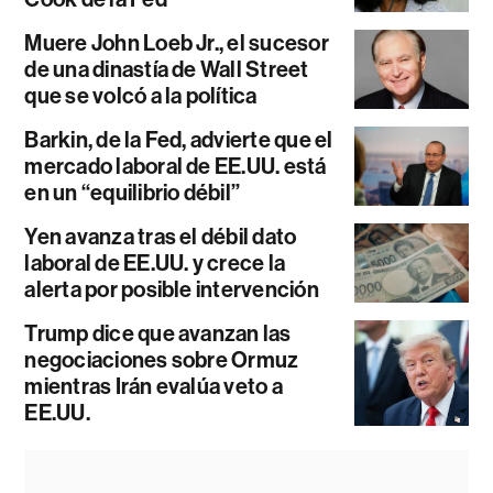
Muere John Loeb Jr., el sucesor
de una dinastía de Wall Street
que se volcó a la política
Barkin, de la Fed, advierte que el
mercado laboral de EE.UU. está
en un “equilibrio débil”
Yen avanza tras el débil dato
laboral de EE.UU. y crece la
alerta por posible intervención
Trump dice que avanzan las
negociaciones sobre Ormuz
mientras Irán evalúa veto a
EE.UU.