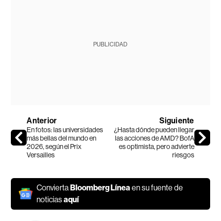
PUBLICIDAD
Anterior
Siguiente
En fotos: las universidades
¿Hasta dónde pueden llegar
más bellas del mundo en
las acciones de AMD? BofA
2026, según el Prix
es optimista, pero advierte
Versailles
riesgos
Convierta
Bloomberg Línea
en su fuente de
noticias
aquí