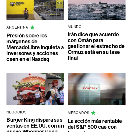
MUNDO
ARGENTINA
Irán dice que acuerdo
Presión sobre los
con Omán para
márgenes de
gestionar el estrecho de
MercadoLibre inquieta a
Ormuz está en su fase
inversores y acciones
final
caen en el Nasdaq
NEGOCIOS
MERCADOS
Burger King dispara sus
La acción más rentable
ventas en EE.UU. con un
del S&P 500 cae con
nuevo Whopper y una