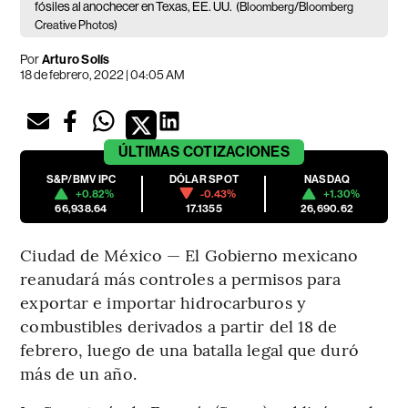
fósiles al anochecer en Texas, EE. UU.
(Bloomberg/Bloomberg
Creative Photos)
Por
Arturo Solís
18 de febrero, 2022 | 04:05 AM
ÚLTIMAS
COTIZACIONES
S&P/BMV IPC
DÓLAR SPOT
NASDAQ
+0.82%
-0.43%
+1.30%
66,938.64
17.1355
26,690.62
Ciudad de México — El Gobierno mexicano
reanudará más controles a permisos para
exportar e importar hidrocarburos y
combustibles derivados a partir del 18 de
febrero, luego de una batalla legal que duró
más de un año.