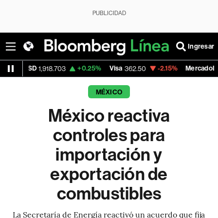
PUBLICIDAD
Ingresar
+0.25%
Visa
-2.15%
MercadoLibre
,918.703
362.50
1,821.795
MÉXICO
México reactiva
controles para
importación y
exportación de
combustibles
La Secretaría de Energía reactivó un acuerdo que fija