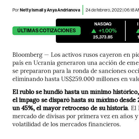
Por
Netty Ismail y Anya Andrianova
24 de febrero, 2022 | 06:18 
NASDAQ
+1.00%
ÚLTIMAS
COTIZACIONES
25,373.85
Bloomberg — Los activos rusos cayeron en pica
país en Ucrania generaron una acción de emer
se prepararon para la ronda de sanciones occi
eliminando hasta US$259.000 millones en valo
El rublo se hundió hasta un mínimo histórico,
el impago se disparó hasta su máximo desde 
un 45%, el mayor retroceso de su historia
. El
mercado de divisas por primera vez en años y
volatilidad de los mercados financieros.