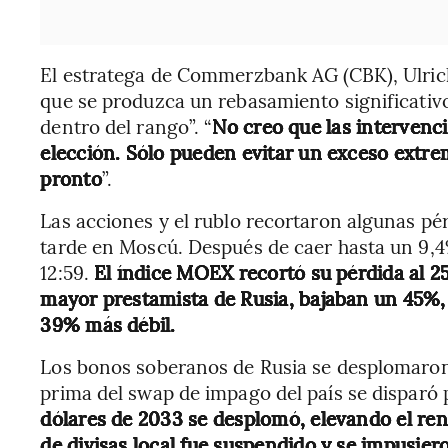
El estratega de Commerzbank AG (CBK), Ulric
que se produzca un rebasamiento significativo
dentro del rango”. “
No creo que las intervenc
elección. Sólo pueden evitar un exceso extrem
pronto
”.
Las acciones y el rublo recortaron algunas pé
tarde en Moscú. Después de caer hasta un 9,4%
12:59.
El índice MOEX recortó su pérdida al 2
mayor prestamista de Rusia, bajaban un 45%,
39% más débil.
Los bonos soberanos de Rusia se desplomaron, 
prima del swap de impago del país se disparó
dólares de 2033 se desplomó, elevando el re
de divisas local fue suspendido y se impusieron