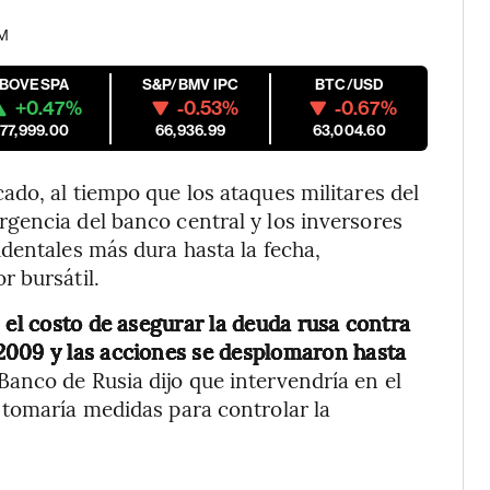
AM
IBOVESPA
S&P/BMV IPC
BTC/USD
+0.47%
-0.53%
-0.67%
177,999.00
66,936.99
63,004.60
do, al tiempo que los ataques militares del
gencia del banco central y los inversores
dentales más dura hasta la fecha,
r bursátil.
 el costo de asegurar la deuda rusa contra
2009 y las acciones se desplomaron hasta
 Banco de Rusia dijo que intervendría en el
 tomaría medidas para controlar la