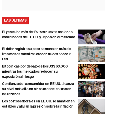
LAS ÚLTIMAS
El yen sube más de 1% tras nuevas acciones
coordinadas de EE.UU. y Japón en el mercado
El dólar registra su peor semana en más de
tres meses mientras crecen dudas sobre la
Fed
Bitcoin cae por debajo de los US$63.000
mientras los mercados reducen su
exposición al riesgo
Confianza del consumidor en EE.UU. alcanza
su nivel más alto en cinco meses: estas son
las razones
Los costos laborales en EE.UU. se mantienen
estables y alivian la presión sobre la inflación