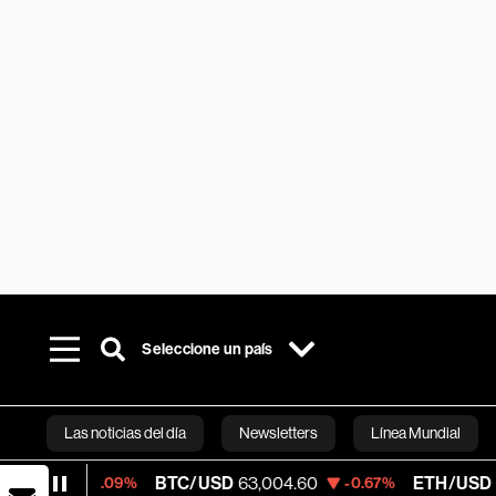
Seleccione un país
Las noticias del día
Newsletters
Línea Mundial
BTC/USD
63,004.60
ETH/USD
1,859.608
-0.09%
-0.67%
Bloomberg 