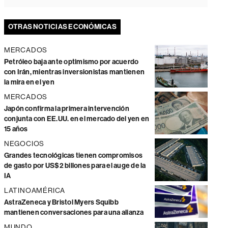
OTRAS NOTICIAS ECONÓMICAS
MERCADOS
Petróleo baja ante optimismo por acuerdo
con Irán, mientras inversionistas mantienen
la mira en el yen
MERCADOS
Japón confirma la primera intervención
conjunta con EE.UU. en el mercado del yen en
15 años
NEGOCIOS
Grandes tecnológicas tienen compromisos
de gasto por US$2 billones para el auge de la
IA
LATINOAMÉRICA
AstraZeneca y Bristol Myers Squibb
mantienen conversaciones para una alianza
MUNDO