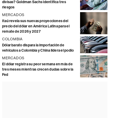
divisas? Goldman Sachs identifica tres
riesgos
MERCADOS
Itaú revela sus nuevas proyecciones del
precio del dólar en América Latina para el
remate de 2026 y 2027
COLOMBIA
Dólar barato dispara la importación de
vehículos a Colombia y China lidera el podio
MERCADOS
El dólar registra su peor semana en más de
tres meses mientras crecen dudas sobre la
Fed