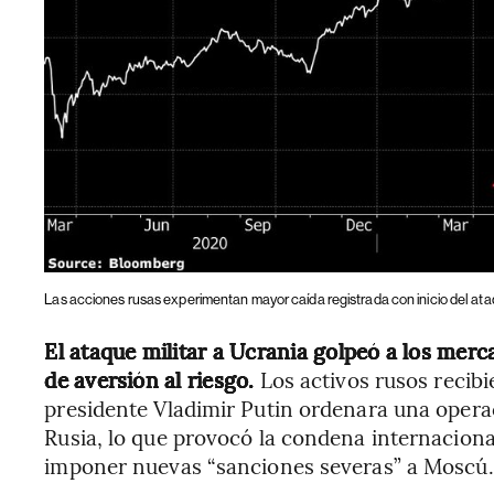
Las acciones rusas experimentan mayor caída registrada con inicio del at
El ataque militar a Ucrania golpeó a los mer
de aversión al riesgo.
Los activos rusos recibi
presidente Vladimir Putin ordenara una operaci
Rusia, lo que provocó la condena internacion
imponer nuevas “sanciones severas” a Moscú.