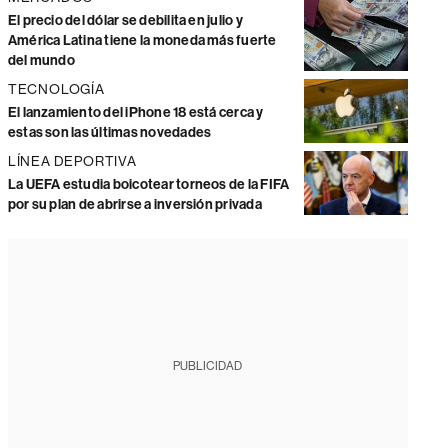
El precio del dólar se debilita en julio y
América Latina tiene la moneda más fuerte
del mundo
TECNOLOGÍA
El lanzamiento del iPhone 18 está cerca y
estas son las últimas novedades
LÍNEA DEPORTIVA
La UEFA estudia boicotear torneos de la FIFA
por su plan de abrirse a inversión privada
PUBLICIDAD