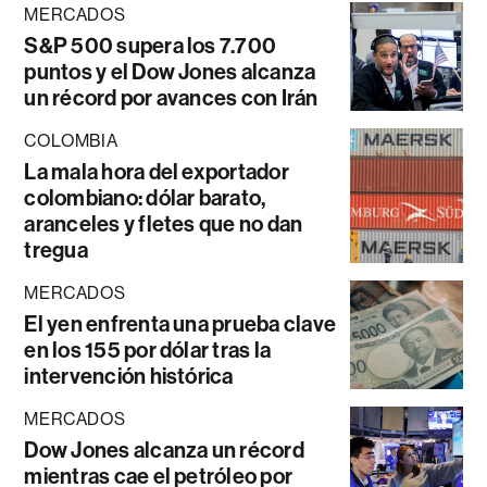
MERCADOS
S&P 500 supera los 7.700
puntos y el Dow Jones alcanza
un récord por avances con Irán
COLOMBIA
La mala hora del exportador
colombiano: dólar barato,
aranceles y fletes que no dan
tregua
MERCADOS
El yen enfrenta una prueba clave
en los 155 por dólar tras la
intervención histórica
MERCADOS
Dow Jones alcanza un récord
mientras cae el petróleo por