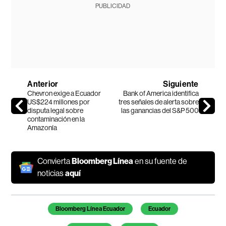
PUBLICIDAD
Anterior
Siguiente
Chevron exige a Ecuador
Bank of America identifica
US$224 millones por
tres señales de alerta sobre
disputa legal sobre
las ganancias del S&P 500
contaminación en la
Amazonía
Convierta
Bloomberg Línea
en su fuente de
noticias
aquí
Temas de este artículo
Bloomberg Línea Ecuador
Ecuador