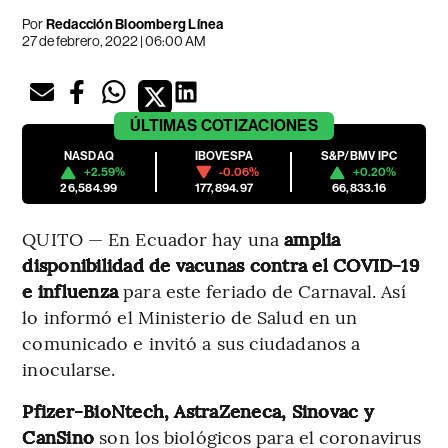
Por
Redacción Bloomberg Línea
27 de febrero, 2022 | 06:00 AM
ÚLTIMAS
COTIZACIONES
NASDAQ
IBOVESPA
S&P/BMV IPC
+2.59%
-0.06%
+0.20%
26,584.99
177,894.97
66,833.16
QUITO — En Ecuador hay una
amplia
disponibilidad de vacunas contra el COVID-19
e influenza
para este feriado de Carnaval. Así
lo informó el Ministerio de Salud en un
comunicado e invitó a sus ciudadanos a
inocularse.
Pfizer-BioNtech, AstraZeneca, Sinovac y
CanSino
son los biológicos para el coronavirus