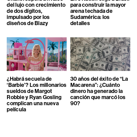
del lujo con crecimiento
para construir la mayor
de dos dígitos,
arena techada de
impulsado por los
Sudamérica: los
diseños de Blazy
detalles
¿Habrá secuela de
30 años del éxito de “La
‘Barbie’? Los millonarios
Macarena”: ¿Cuánto
sueldos de Margot
dinero ha generado la
Robbie y Ryan Gosling
canción que marcó los
complican una nueva
90?
película