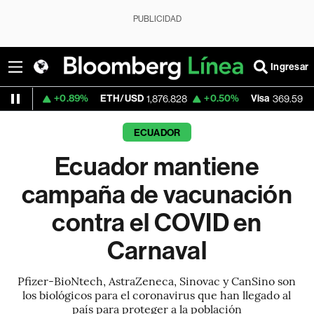
PUBLICIDAD
Ingresar
+0.89%
ETH/USD
+0.50%
Visa
+1.07%
1,876.828
369.59
ECUADOR
Ecuador mantiene
campaña de vacunación
contra el COVID en
Carnaval
Pfizer-BioNtech, AstraZeneca, Sinovac y CanSino son
los biológicos para el coronavirus que han llegado al
país para proteger a la población