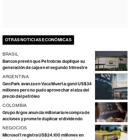
OTRAS NOTICIAS ECONÓMICAS
BRASIL
Bancos prevén que Petrobras duplique su
generación de caja en el segundo trimestre
ARGENTINA
GeoPark avanza en Vaca Muerta: ganó US$34
millones pero no pudo aprovechar el alza del
precio del petróleo
COLOMBIA
Grupo Argos anuncia millonaria recompra de
acciones y promete duplicar el dividendo
NEGOCIOS
Microsoft registra US$24.100 millones en