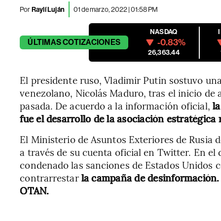
Por
Raylí Luján
01 de marzo, 2022 | 01:58 PM
NASDAQ
-0.83%
ÚLTIMAS
COTIZACIONES
26,363.44
El presidente ruso, Vladimir Putin sostuvo un
venezolano, Nicolás Maduro, tras el inicio de
pasada. De acuerdo a la información oficial,
la
fue el desarrollo de la asociación estratégic
El Ministerio de Asuntos Exteriores de Rusia
a través de su cuenta oficial en Twitter. En e
condenado las sanciones de Estados Unidos co
contrarrestar
la campaña de desinformación. 
OTAN.