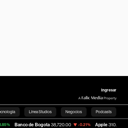
Ingresar
ecnología
Línea Studios
Negocios
Podcasts
o de Bogota
38,720.00
Apple
310.94
US
-0.21%
+0.55%
English