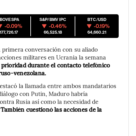
IBOVESPA
S&P/BMV IPC
BTC/USD
-0.09%
-0.46%
-0.19%
177,726.17
66,525.18
64,660.21
a primera conversación con su aliado
 acciones militares en Ucrania la semana
 prioridad durante el contacto telefónico
a ruso-venezolana.
 destacó la llamada entre ambos mandatarios
l diálogo con Putin, Maduro habría
ntra Rusia así como la necesidad de
También cuestionó las acciones de la