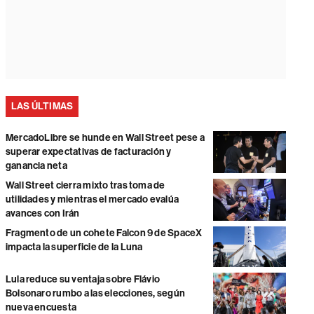
LAS ÚLTIMAS
MercadoLibre se hunde en Wall Street pese a
superar expectativas de facturación y
ganancia neta
Wall Street cierra mixto tras toma de
utilidades y mientras el mercado evalúa
avances con Irán
Fragmento de un cohete Falcon 9 de SpaceX
impacta la superficie de la Luna
Lula reduce su ventaja sobre Flávio
Bolsonaro rumbo a las elecciones, según
nueva encuesta