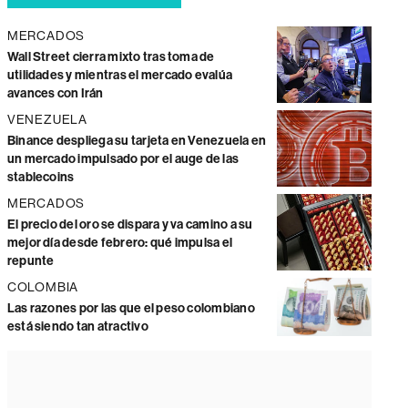
MERCADOS
Wall Street cierra mixto tras toma de
utilidades y mientras el mercado evalúa
avances con Irán
VENEZUELA
Binance despliega su tarjeta en Venezuela en
un mercado impulsado por el auge de las
stablecoins
MERCADOS
El precio del oro se dispara y va camino a su
mejor día desde febrero: qué impulsa el
repunte
COLOMBIA
Las razones por las que el peso colombiano
está siendo tan atractivo