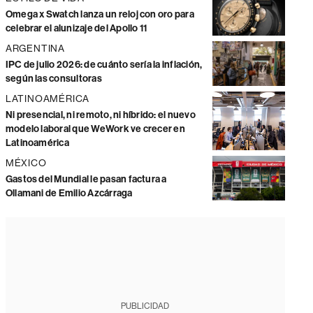
Omega x Swatch lanza un reloj con oro para
celebrar el alunizaje del Apollo 11
ARGENTINA
IPC de julio 2026: de cuánto sería la inflación,
según las consultoras
LATINOAMÉRICA
Ni presencial, ni remoto, ni híbrido: el nuevo
modelo laboral que WeWork ve crecer en
Latinoamérica
MÉXICO
Gastos del Mundial le pasan factura a
Ollamani de Emilio Azcárraga
PUBLICIDAD