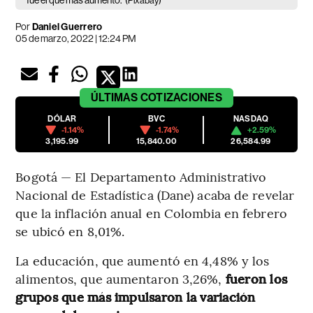
fue el que más aumentó.
(Pixabay)
Por
Daniel Guerrero
05 de marzo, 2022 | 12:24 PM
ÚLTIMAS
COTIZACIONES
DÓLAR
BVC
NASDAQ
-1.14%
-1.74%
+2.59%
3,195.99
15,840.00
26,584.99
Bogotá — El Departamento Administrativo
Nacional de Estadística (Dane) acaba de revelar
que la inflación anual en Colombia en febrero
se ubicó en 8,01%.
La educación, que aumentó en 4,48% y los
alimentos, que aumentaron 3,26%,
fueron los
grupos que más impulsaron la variación