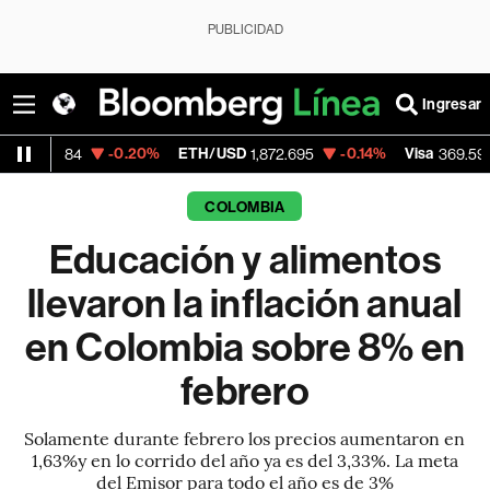
PUBLICIDAD
Ingresar
-0.20%
ETH/USD
-0.14%
Visa
+1.07%
1,872.695
369.59
COLOMBIA
Educación y alimentos
llevaron la inflación anual
en Colombia sobre 8% en
febrero
Solamente durante febrero los precios aumentaron en
1,63%y en lo corrido del año ya es del 3,33%. La meta
del Emisor para todo el año es de 3%