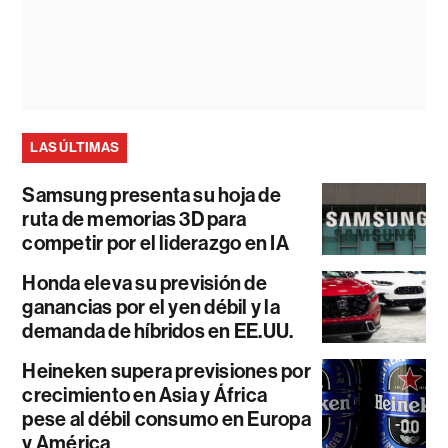
LAS ÚLTIMAS
Samsung presenta su hoja de
ruta de memorias 3D para
competir por el liderazgo en IA
Honda eleva su previsión de
ganancias por el yen débil y la
demanda de híbridos en EE.UU.
Heineken supera previsiones por
crecimiento en Asia y África
pese al débil consumo en Europa
y América