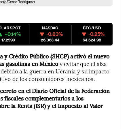
berg/Cesar Rodriguez)
ÓLAR SPOT
NASDAQ
BTC/USD
+0.14%
-0.83%
-0.25%
17.2599
26,363.44
64,624.98
a y Crédito Público (SHCP) activó el nuevo
 las gasolinas en México
y evitar que el alza
, debido a la guerra en Ucrania y su impacto
isitivo de los consumidores mexicanos.
ecreto en el Diario Oficial de la Federación
s fiscales complementarios a los
re la Renta (ISR) y el Impuesto al Valor