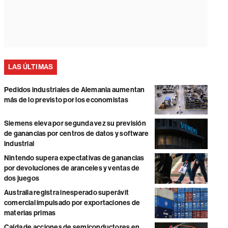
LAS ÚLTIMAS
Pedidos industriales de Alemania aumentan
más de lo previsto por los economistas
Siemens eleva por segunda vez su previsión
de ganancias por centros de datos y software
industrial
Nintendo supera expectativas de ganancias
por devoluciones de aranceles y ventas de
dos juegos
Australia registra inesperado superávit
comercial impulsado por exportaciones de
materias primas
Caída de acciones de semiconductores en