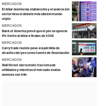
MERCADOS
El dólar domina las stablecoins y el avance del
sector lleva el debate más allá del mundo
cripto
MERCADOS
Bank of America prevé que el yen se aprecie
6% frente al dólar a finales de 2026
MERCADOS
Carry trade resiste pese a la pérdida de
atractivo del yen como fuente de financiación
MERCADOS
Wall Street cierra mixto tras toma de
utilidades y mientras el mercado evalúa
avances con Irán