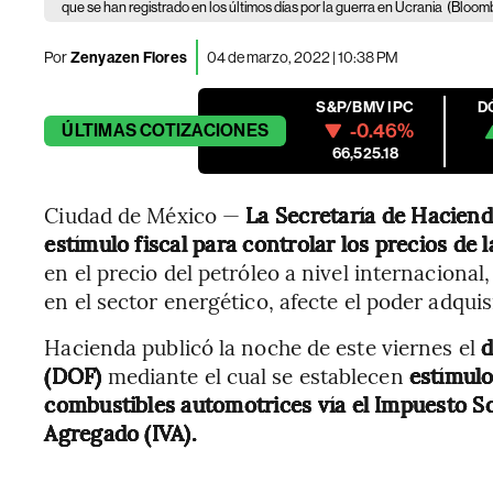
que se han registrado en los últimos días por la guerra en Ucrania
(Bloom
Por
Zenyazen Flores
04 de marzo, 2022 | 10:38 PM
S&P/BMV IPC
D
-0.46%
ÚLTIMAS
COTIZACIONES
66,525.18
Ciudad de México —
La Secretaría de Haciend
estímulo fiscal para controlar los precios de
en el precio del petróleo a nivel internacional
en el sector energético, afecte el poder adqu
Hacienda publicó la noche de este viernes el
d
(DOF)
mediante el cual se establecen
estímulo
combustibles automotrices vía el Impuesto Sob
Agregado (IVA).