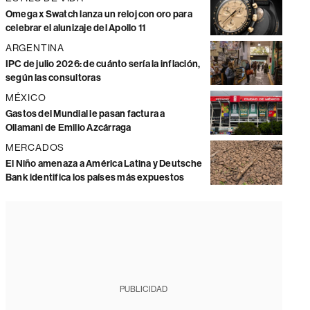
Omega x Swatch lanza un reloj con oro para
celebrar el alunizaje del Apollo 11
ARGENTINA
IPC de julio 2026: de cuánto sería la inflación,
según las consultoras
MÉXICO
Gastos del Mundial le pasan factura a
Ollamani de Emilio Azcárraga
MERCADOS
El Niño amenaza a América Latina y Deutsche
Bank identifica los países más expuestos
PUBLICIDAD