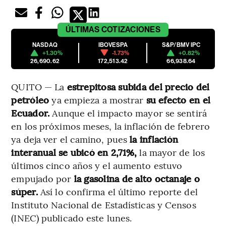
ÚLTIMAS
COTIZACIONES
NASDAQ
IBOVESPA
S&P/BMV IPC
+1.30%
-1.73%
+0.82%
26,690.62
172,513.42
66,938.64
QUITO — La
estrepitosa subida del precio del
petróleo
ya empieza a mostrar
su efecto en el
Ecuador.
Aunque el impacto mayor se sentirá
en los próximos meses, la inflación de febrero
ya deja ver el camino, pues
la inflación
interanual se ubicó en 2,71%,
la mayor de los
últimos cinco años y el aumento estuvo
empujado por
la gasolina de alto octanaje o
súper.
Así lo confirma el último reporte del
Instituto Nacional de Estadísticas y Censos
(INEC) publicado este lunes.