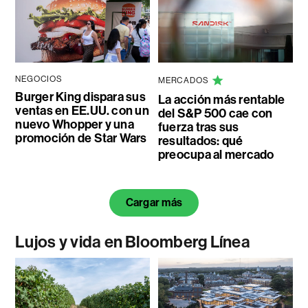
NEGOCIOS
MERCADOS
Burger King dispara sus
La acción más rentable
ventas en EE.UU. con un
del S&P 500 cae con
nuevo Whopper y una
fuerza tras sus
promoción de Star Wars
resultados: qué
preocupa al mercado
Cargar más
Lujos y vida en Bloomberg Línea