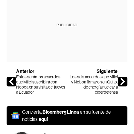
PUBLICIDAD
Anterior
Siguiente
Estos serán los acuerdos
Los seis acuerdos que Milei
que Milei suscribirá con
y Noboa firmaron en Quito:
Noboa en su visita del jueves
de energía nuclear a
a Ecuador
ciberdefensa
Convierta
Bloomberg Línea
en su fuente de
noticias
aquí