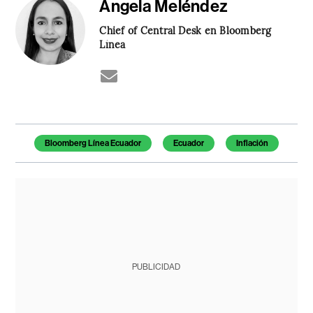
Ángela Meléndez
Chief of Central Desk en Bloomberg
Línea
Temas de este artículo
Bloomberg Línea Ecuador
Ecuador
Inflación
PUBLICIDAD