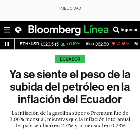
PUBLICIDAD
Ingresar
TH/USD
+0.19%
Visa
-2.15%
MercadoLibre
1,923.545
362.50
ECUADOR
Ya se siente el peso de la
subida del petróleo en la
inflación del Ecuador
La inflación de la gasolina súper o Premium fue de
3,06% mensual, mientras que la inflación interanual
del país se ubicó en 2,71% y la mensual en 0,23%