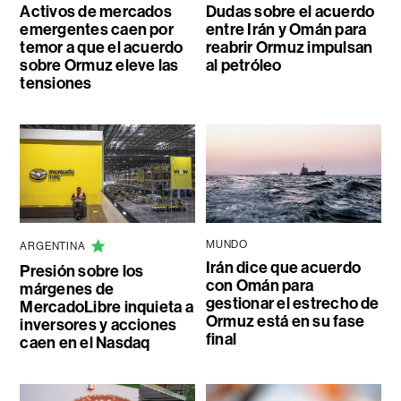
Activos de mercados
Dudas sobre el acuerdo
emergentes caen por
entre Irán y Omán para
temor a que el acuerdo
reabrir Ormuz impulsan
sobre Ormuz eleve las
al petróleo
tensiones
MUNDO
ARGENTINA
Irán dice que acuerdo
Presión sobre los
con Omán para
márgenes de
gestionar el estrecho de
MercadoLibre inquieta a
Ormuz está en su fase
inversores y acciones
final
caen en el Nasdaq