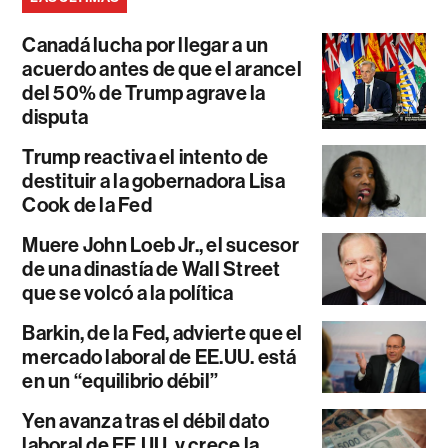
Canadá lucha por llegar a un
acuerdo antes de que el arancel
del 50% de Trump agrave la
disputa
Trump reactiva el intento de
destituir a la gobernadora Lisa
Cook de la Fed
Muere John Loeb Jr., el sucesor
de una dinastía de Wall Street
que se volcó a la política
Barkin, de la Fed, advierte que el
mercado laboral de EE.UU. está
en un “equilibrio débil”
Yen avanza tras el débil dato
laboral de EE.UU. y crece la