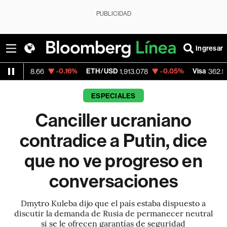
PUBLICIDAD
Ingresar
-0.16%
ETH/USD
-0.05%
Visa
-2.15%
66
1,913.078
362.50
ESPECIALES
Canciller ucraniano
contradice a Putin, dice
que no ve progreso en
conversaciones
Dmytro Kuleba dijo que el país estaba dispuesto a
discutir la demanda de Rusia de permanecer neutral
si se le ofrecen garantías de seguridad