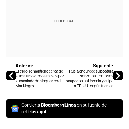
PUBLICIDAD
Anterior
Siguiente
El trigo se mantiene cerca de
Rusia endurece su postura
su máximo de dos meses por
sobre los territorios
la escalada de ataques en el
ocupados en Ucrania y culpa
Mar Negro
a EE.UU., según fuentes
Convierta
Bloomberg Línea
en su fuente de
noticias
aquí