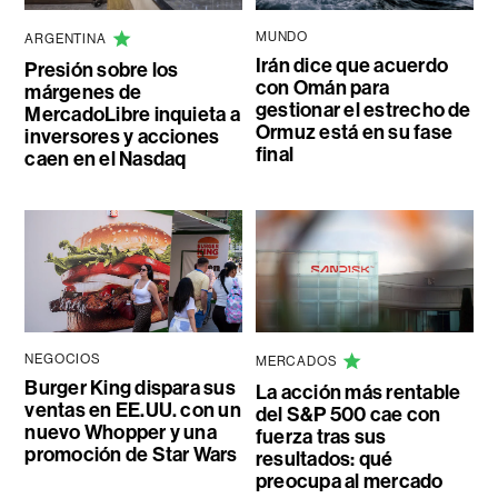
MUNDO
ARGENTINA
Irán dice que acuerdo
Presión sobre los
con Omán para
márgenes de
gestionar el estrecho de
MercadoLibre inquieta a
Ormuz está en su fase
inversores y acciones
final
caen en el Nasdaq
NEGOCIOS
MERCADOS
Burger King dispara sus
La acción más rentable
ventas en EE.UU. con un
del S&P 500 cae con
nuevo Whopper y una
fuerza tras sus
promoción de Star Wars
resultados: qué
preocupa al mercado