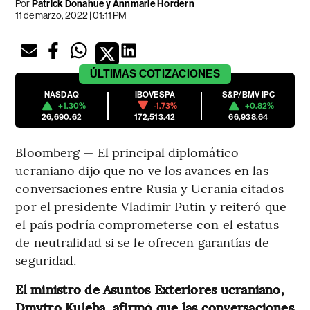
Por
Patrick Donahue y Annmarie Hordern
11 de marzo, 2022 | 01:11 PM
ÚLTIMAS
COTIZACIONES
NASDAQ
IBOVESPA
S&P/BMV IPC
+1.30%
-1.73%
+0.82%
26,690.62
172,513.42
66,938.64
Bloomberg — El principal diplomático
ucraniano dijo que no ve los avances en las
conversaciones entre Rusia y Ucrania citados
por el presidente Vladimir Putin y reiteró que
el país podría comprometerse con el estatus
de neutralidad si se le ofrecen garantías de
seguridad.
El ministro de Asuntos Exteriores ucraniano,
Dmytro Kuleba, afirmó que las conversaciones