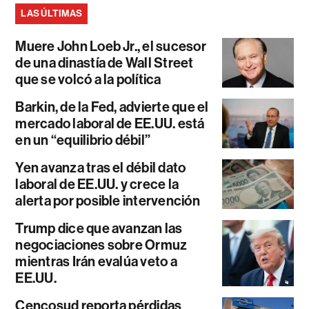
LAS ÚLTIMAS
Muere John Loeb Jr., el sucesor
de una dinastía de Wall Street
que se volcó a la política
Barkin, de la Fed, advierte que el
mercado laboral de EE.UU. está
en un “equilibrio débil”
Yen avanza tras el débil dato
laboral de EE.UU. y crece la
alerta por posible intervención
Trump dice que avanzan las
negociaciones sobre Ormuz
mientras Irán evalúa veto a
EE.UU.
Cencosud reporta pérdidas