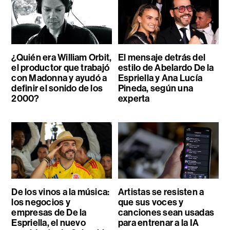
¿Quién era William Orbit,
El mensaje detrás del
el productor que trabajó
estilo de Abelardo De la
con Madonna y ayudó a
Espriella y Ana Lucía
definir el sonido de los
Pineda, según una
2000?
experta
De los vinos a la música:
Artistas se resisten a
los negocios y
que sus voces y
empresas de De la
canciones sean usadas
Espriella, el nuevo
para entrenar a la IA