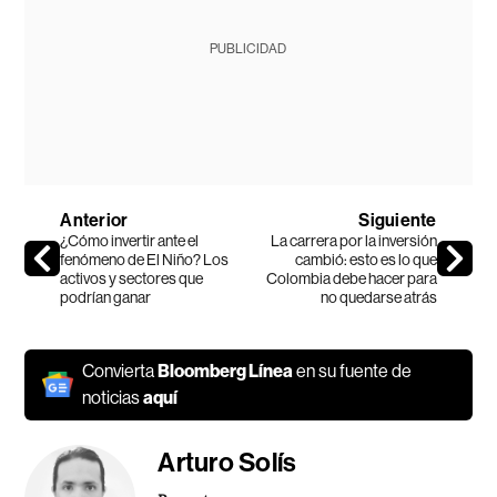
PUBLICIDAD
Anterior
Siguiente
¿Cómo invertir ante el
La carrera por la inversión
fenómeno de El Niño? Los
cambió: esto es lo que
activos y sectores que
Colombia debe hacer para
podrían ganar
no quedarse atrás
Convierta
Bloomberg Línea
en su fuente de
noticias
aquí
Arturo Solís