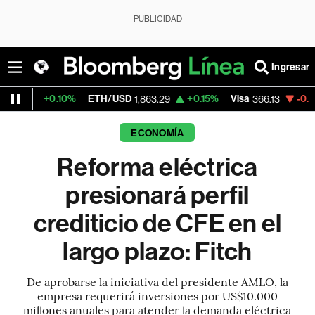
PUBLICIDAD
Ingresar
.10%
ETH/USD
+0.15%
Visa
-0.04%
Merca
1,863.29
366.13
ECONOMÍA
Reforma eléctrica
presionará perfil
crediticio de CFE en el
largo plazo: Fitch
De aprobarse la iniciativa del presidente AMLO, la
empresa requerirá inversiones por US$10.000
millones anuales para atender la demanda eléctrica