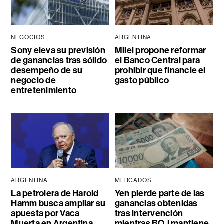
NEGOCIOS
ARGENTINA
Sony eleva su previsión
Milei propone reformar
de ganancias tras sólido
el Banco Central para
desempeño de su
prohibir que financie el
negocio de
gasto público
entretenimiento
ARGENTINA
MERCADOS
La petrolera de Harold
Yen pierde parte de las
Hamm busca ampliar su
ganancias obtenidas
apuesta por Vaca
tras intervención
Muerta en Argentina
mientras BOJ mantiene