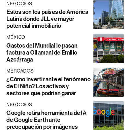
NEGOCIOS
Estos son los países de América
Latina donde JLL ve mayor
potencial inmobiliario
MÉXICO
Gastos del Mundial le pasan
factura a Ollamani de Emilio
Azcárraga
MERCADOS
¿Cómo invertir ante el fenómeno
de El Niño? Los activos y
sectores que podrían ganar
NEGOCIOS
Google retira herramienta de IA
de Google Earth ante
preocupación por imágenes