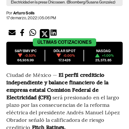
Electricidad en la presa Chicoasen.
(Bloomberg/Susana Gonzalez)
Por
Arturo Solís
17 de marzo, 2022 | 05:06 PM
ÚLTIMAS
COTIZACIONES
S&P/BMV IPC
DÓLAR SPOT
NASDAQ
-0.53%
-0.00%
+1.00%
66,936.99
17.3426
25,373.85
Ciudad de México —
El perfil crediticio
independiente y balance financiero de la
empresa estatal Comisión Federal de
Electricidad (CFE)
será presionado en el largo
plazo por las consecuencias de la reforma
eléctrica del presidente Andrés Manuel López
Obrador señaló la calificadora de riesgo
crediticio
Fitch Ratings.