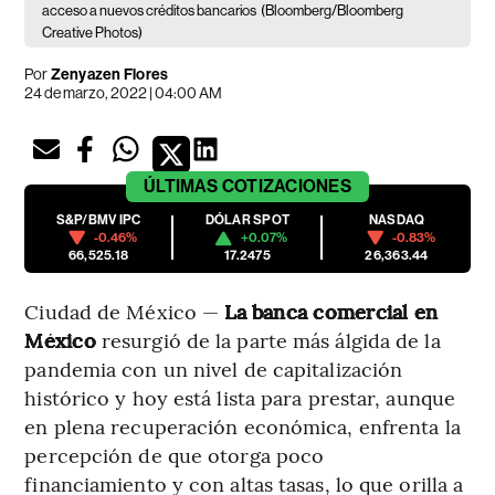
acceso a nuevos créditos bancarios
(Bloomberg/Bloomberg
Creative Photos)
Por
Zenyazen Flores
24 de marzo, 2022 | 04:00 AM
ÚLTIMAS
COTIZACIONES
S&P/BMV IPC
DÓLAR SPOT
NASDAQ
-0.46%
+0.07%
-0.83%
66,525.18
17.2475
26,363.44
Ciudad de México —
La banca comercial en
México
resurgió de la parte más álgida de la
pandemia con un nivel de capitalización
histórico y hoy está lista para prestar, aunque
en plena recuperación económica, enfrenta la
percepción de que otorga poco
financiamiento y con altas tasas, lo que orilla a