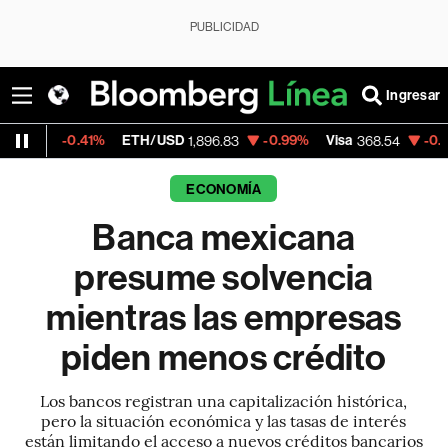
PUBLICIDAD
Ingresar
41%
ETH/USD
-0.99%
Visa
-0.28%
Mercad
1,896.83
368.54
ECONOMÍA
Banca mexicana
presume solvencia
mientras las empresas
piden menos crédito
Los bancos registran una capitalización histórica,
pero la situación económica y las tasas de interés
están limitando el acceso a nuevos créditos bancarios