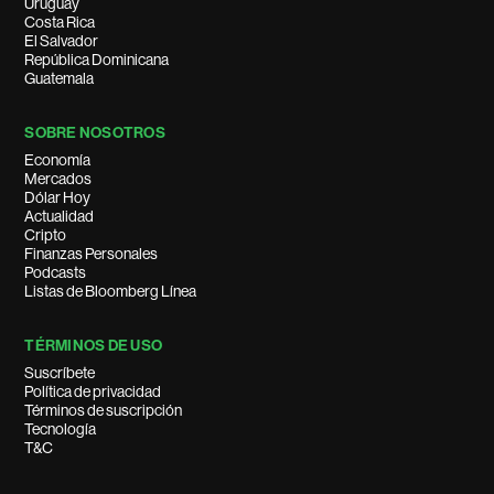
Uruguay
Costa Rica
El Salvador
República Dominicana
Guatemala
SOBRE NOSOTROS
Economía
Mercados
Dólar Hoy
Actualidad
Cripto
Finanzas Personales
Podcasts
Listas de Bloomberg Línea
TÉRMINOS DE USO
Suscríbete
Política de privacidad
Términos de suscripción
Tecnología
T&C