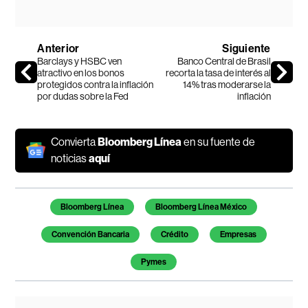
Anterior
Siguiente
Barclays y HSBC ven
Banco Central de Brasil
atractivo en los bonos
recorta la tasa de interés al
protegidos contra la inflación
14% tras moderarse la
por dudas sobre la Fed
inflación
Convierta
Bloomberg Línea
en su fuente de
noticias
aquí
Temas de este artículo
Bloomberg Línea
Bloomberg Línea México
Convención Bancaria
Crédito
Empresas
Pymes