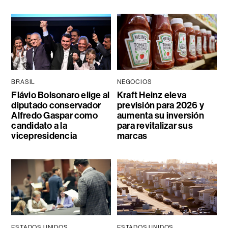
BRASIL
NEGOCIOS
Flávio Bolsonaro elige al
Kraft Heinz eleva
diputado conservador
previsión para 2026 y
Alfredo Gaspar como
aumenta su inversión
candidato a la
para revitalizar sus
vicepresidencia
marcas
ESTADOS UNIDOS
ESTADOS UNIDOS