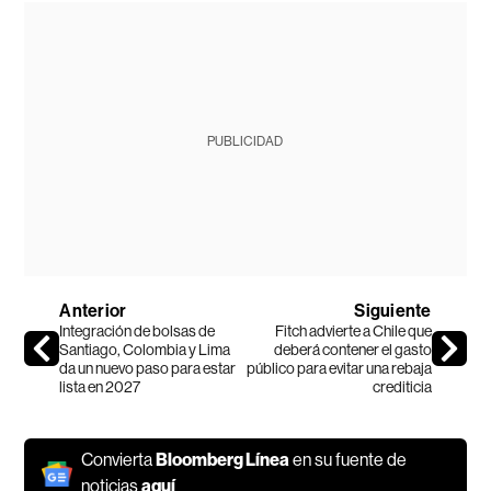
PUBLICIDAD
Anterior
Siguiente
Integración de bolsas de
Fitch advierte a Chile que
Santiago, Colombia y Lima
deberá contener el gasto
da un nuevo paso para estar
público para evitar una rebaja
lista en 2027
crediticia
Convierta
Bloomberg Línea
en su fuente de
noticias
aquí