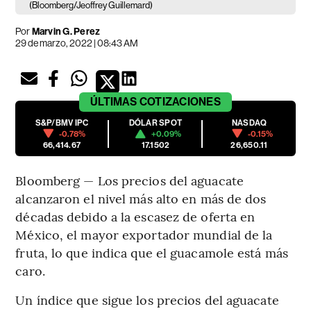
(Bloomberg/Jeoffrey Guillemard)
Por
Marvin G. Perez
29 de marzo, 2022 | 08:43 AM
ÚLTIMAS
COTIZACIONES
S&P/BMV IPC
DÓLAR SPOT
NASDAQ
-0.78%
+0.09%
-0.15%
66,414.67
17.1502
26,650.11
Bloomberg — Los precios del aguacate
alcanzaron el nivel más alto en más de dos
décadas debido a la escasez de oferta en
México, el mayor exportador mundial de la
fruta, lo que indica que el guacamole está más
caro.
Un índice que sigue los precios del aguacate