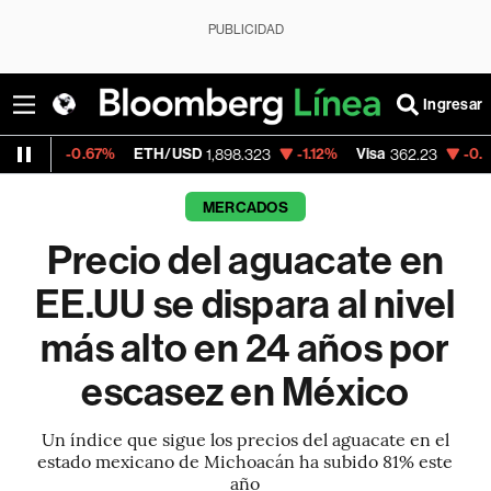
PUBLICIDAD
Ingresar
.67%
ETH/USD
-1.12%
Visa
-0.07%
Merca
1,898.323
362.23
MERCADOS
Precio del aguacate en
EE.UU se dispara al nivel
más alto en 24 años por
escasez en México
Un índice que sigue los precios del aguacate en el
estado mexicano de Michoacán ha subido 81% este
año