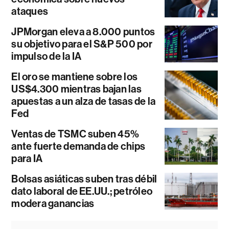
ataques
JPMorgan eleva a 8.000 puntos
su objetivo para el S&P 500 por
impulso de la IA
El oro se mantiene sobre los
US$4.300 mientras bajan las
apuestas a un alza de tasas de la
Fed
Ventas de TSMC suben 45%
ante fuerte demanda de chips
para IA
Bolsas asiáticas suben tras débil
dato laboral de EE.UU.; petróleo
modera ganancias