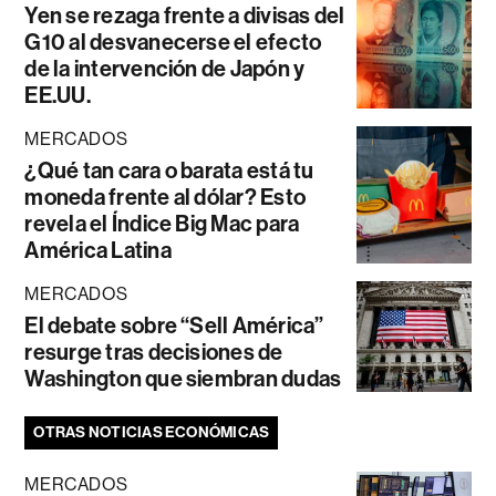
Yen se rezaga frente a divisas del
G10 al desvanecerse el efecto
de la intervención de Japón y
EE.UU.
MERCADOS
¿Qué tan cara o barata está tu
moneda frente al dólar? Esto
revela el Índice Big Mac para
América Latina
MERCADOS
El debate sobre “Sell América”
resurge tras decisiones de
Washington que siembran dudas
OTRAS NOTICIAS ECONÓMICAS
MERCADOS