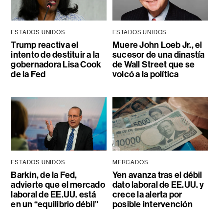
ESTADOS UNIDOS
ESTADOS UNIDOS
Trump reactiva el
Muere John Loeb Jr., el
intento de destituir a la
sucesor de una dinastía
gobernadora Lisa Cook
de Wall Street que se
de la Fed
volcó a la política
ESTADOS UNIDOS
MERCADOS
Barkin, de la Fed,
Yen avanza tras el débil
advierte que el mercado
dato laboral de EE.UU. y
laboral de EE.UU. está
crece la alerta por
en un “equilibrio débil”
posible intervención