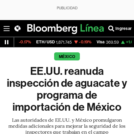
PUBLICIDAD
Ingresar
17%
ETH/USD
-0.19%
Visa
+1.07%
Mercado
1,871.745
369.59
MÉXICO
EE.UU. reanuda
inspección de aguacate y
programa de
importación de México
Las autoridades de EE.UU. y México promulgaron
medidas adicionales para mejorar la seguridad de los
inspectores que trabajan en el campo