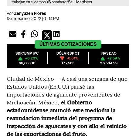
trabajan en el campo
(Bloomberg/Saul Martinez)
Por
Zenyazen Flores
18 de febrero, 2022 | 01:14 PM
ÚLTIMAS
COTIZACIONES
S&P/BMV IPC
DÓLAR SPOT
NASDAQ
+0.20%
-0.01%
+2.59%
66,833.16
17.2565
26,584.99
Ciudad de México — A casi una semana de que
Estados Unidos (EE.UU.) pausó las
importaciones de aguacate provenientes de
Michoacán, México,
el Gobierno
estadounidense anunció este mediodía la
reanudación inmediata del programa de
inspección de aguacates y con ello el reinicio
de las exportaciones del fruto.