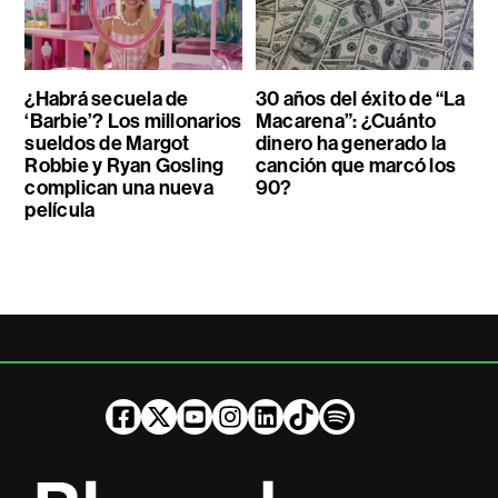
¿Habrá secuela de
30 años del éxito de “La
‘Barbie’? Los millonarios
Macarena”: ¿Cuánto
sueldos de Margot
dinero ha generado la
Robbie y Ryan Gosling
canción que marcó los
complican una nueva
90?
película