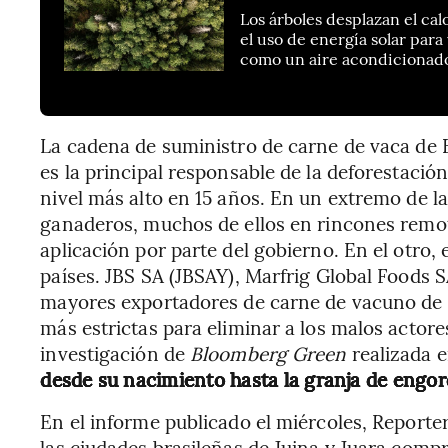
Los árboles desplazan el cal
el uso de energía solar par
como un aire acondicionado
La cadena de suministro de carne de vaca de 
es la principal responsable de la deforestació
nivel más alto en 15 años. En un extremo de l
ganaderos, muchos de ellos en rincones remoto
aplicación por parte del gobierno. En el otro
países. JBS SA (JBSAY), Marfrig Global Foods
mayores exportadores de carne de vacuno de 
más estrictas para eliminar a los malos actor
investigación de
Bloomberg Green
realizada 
desde su nacimiento hasta la granja de engor
En el informe publicado el miércoles, Reporte
las ciudades brasileñas de Juina y Juara com