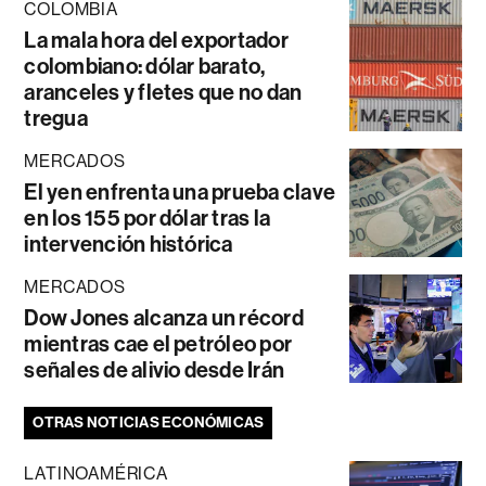
COLOMBIA
La mala hora del exportador
colombiano: dólar barato,
aranceles y fletes que no dan
tregua
MERCADOS
El yen enfrenta una prueba clave
en los 155 por dólar tras la
intervención histórica
MERCADOS
Dow Jones alcanza un récord
mientras cae el petróleo por
señales de alivio desde Irán
OTRAS NOTICIAS ECONÓMICAS
LATINOAMÉRICA