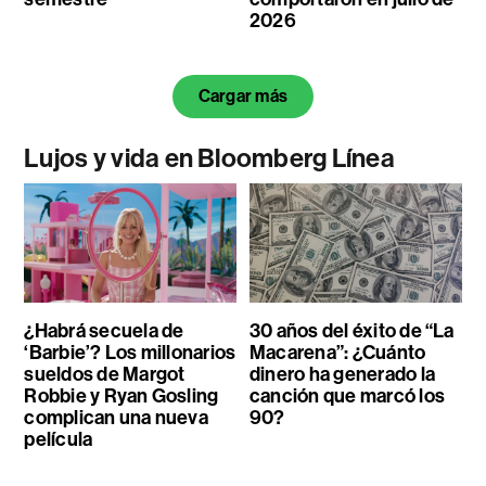
2026
Cargar más
Lujos y vida en Bloomberg Línea
¿Habrá secuela de
30 años del éxito de “La
‘Barbie’? Los millonarios
Macarena”: ¿Cuánto
sueldos de Margot
dinero ha generado la
Robbie y Ryan Gosling
canción que marcó los
complican una nueva
90?
película