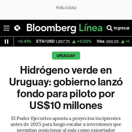
PUBLICIDAD
Ingresar
%
ETH/USD
+0.02%
Visa
+0.65%
Mercado
1,867.75
368.06
URUGUAY
Hidrógeno verde en
Uruguay: gobierno lanzó
fondo para piloto por
US$10 millones
El Poder Ejecutivo apunta a proyectos incipientes
antes de 2025 para luego escalar a inversiones que
permitan posicionar al país como exportador