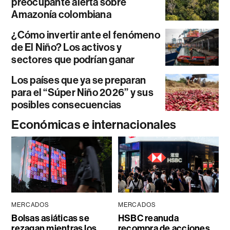
preocupante alerta sobre
Amazonía colombiana
¿Cómo invertir ante el fenómeno
de El Niño? Los activos y
sectores que podrían ganar
Los países que ya se preparan
para el “Súper Niño 2026” y sus
posibles consecuencias
Económicas e internacionales
MERCADOS
MERCADOS
Bolsas asiáticas se
HSBC reanuda
rezagan mientras los
recompra de acciones