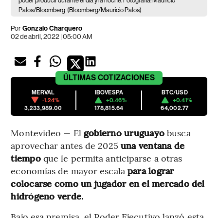
poder producir durante el día y la noche. Fotografía: Mauricio
Palos/Bloomberg
(Bloomberg/Mauricio Palos)
Por
Gonzalo Charquero
02 de abril, 2022 | 05:00 AM
ÚLTIMAS
COTIZACIONES
MERVAL
IBOVESPA
BTC/USD
-1.24%
+0.46%
+0.41%
3,233,989.00
178,815.64
64,002.77
Montevideo — El
gobierno uruguayo
busca
aprovechar antes de 2025
una ventana de
tiempo
que le permita anticiparse a otras
economías de mayor escala
para lograr
colocarse como un jugador en el mercado del
hidrógeno verde.
Bajo esa premisa, el Poder Ejecutivo lanzó esta