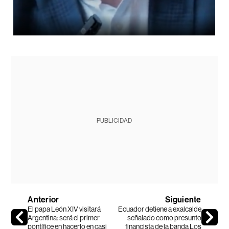
PUBLICIDAD
Anterior
Siguiente
El papa León XIV visitará
Ecuador detiene a exalcalde
Argentina: será el primer
señalado como presunto
pontífice en hacerlo en casi
financista de la banda Los