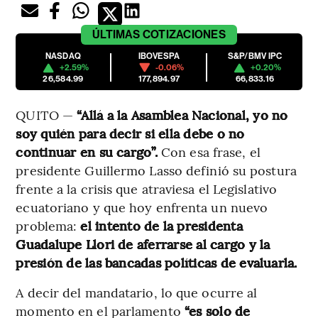
ÚLTIMAS
COTIZACIONES
NASDAQ
IBOVESPA
S&P/BMV IPC
+2.59%
-0.06%
+0.20%
26,584.99
177,894.97
66,833.16
QUITO —
“Allá a la Asamblea Nacional, yo no
soy quién para decir si ella debe o no
continuar en su cargo”.
Con esa frase, el
presidente Guillermo Lasso definió su postura
frente a la crisis que atraviesa el Legislativo
ecuatoriano y que hoy enfrenta un nuevo
problema:
el intento de la presidenta
Guadalupe Llori de aferrarse al cargo y la
presión de las bancadas políticas de evaluarla.
A decir del mandatario, lo que ocurre al
momento en el parlamento
“es solo de