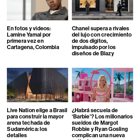
En fotos y videos:
Chanel supera a rivales
Lamine Yamal por
del lujo con crecimiento
primera vez en
de dos dígitos,
Cartagena, Colombia
impulsado por los
diseños de Blazy
Live Nation elige a Brasil
¿Habrá secuela de
para construir la mayor
‘Barbie’? Los millonarios
arena techada de
sueldos de Margot
Sudamérica: los
Robbie y Ryan Gosling
detalles
complican una nueva