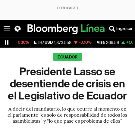
PUBLICIDAD
Ingresar
16%
ETH/USD
-0.10%
Visa
+1.07%
Mercad
1,873.558
369.59
ECUADOR
Presidente Lasso se
desentiende de crisis en
el Legislativo de Ecuador
A decir del mandatario, lo que ocurre al momento en
el parlamento “es solo de responsabilidad de todos los
asambleístas” y “lo que pase es problema de ellos”