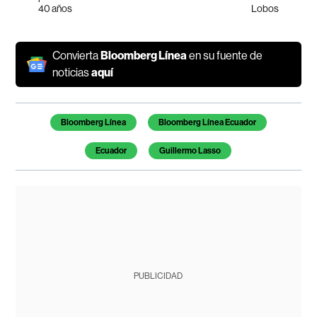
40 años
Lobos
Convierta
Bloomberg Línea
en su fuente de
noticias
aquí
Temas de este artículo
Bloomberg Línea
Bloomberg Línea Ecuador
Ecuador
Guillermo Lasso
PUBLICIDAD