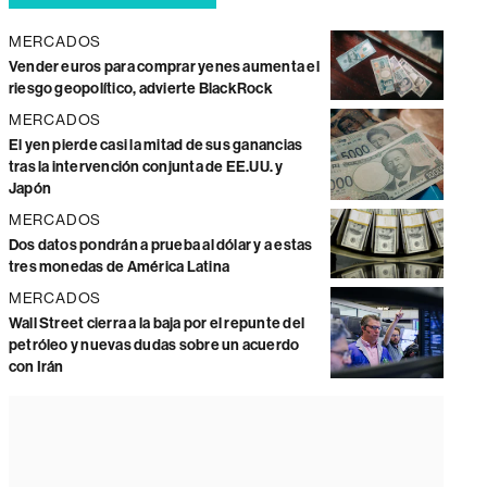
MERCADOS
Vender euros para comprar yenes aumenta el
riesgo geopolítico, advierte BlackRock
MERCADOS
El yen pierde casi la mitad de sus ganancias
tras la intervención conjunta de EE.UU. y
Japón
MERCADOS
Dos datos pondrán a prueba al dólar y a estas
tres monedas de América Latina
MERCADOS
Wall Street cierra a la baja por el repunte del
petróleo y nuevas dudas sobre un acuerdo
con Irán