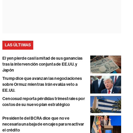
LAS ÚLTIMAS
El yen pierde casi la mitad de sus ganancias
tras la intervención conjunta de EE.UU. y
Japón
Trump dice que avanzan las negociaciones
sobre Ormuz mientras Irán evalúa veto a
EE.UU.
Cencosud reporta pérdidas trimestrales por
costos de su nuevo plan estratégico
Presidente del BCRA dice que no ve
necesaria una baja de encajes para reactivar
el crédito