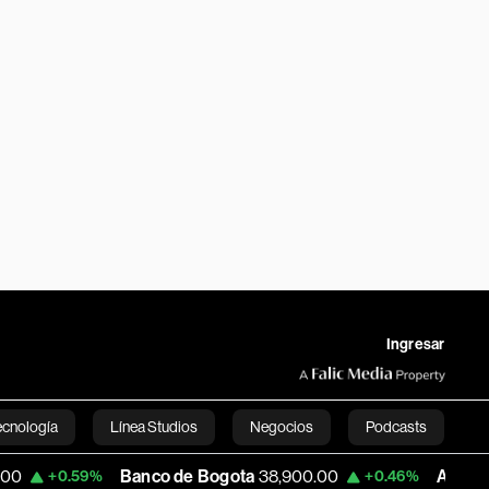
Ingresar
ecnología
Línea Studios
Negocios
Podcasts
Banco de Bogota
38,900.00
Apple
311.195
59%
+0.46%
-
English