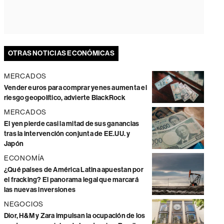
OTRAS NOTICIAS ECONÓMICAS
MERCADOS
Vender euros para comprar yenes aumenta el
riesgo geopolítico, advierte BlackRock
MERCADOS
El yen pierde casi la mitad de sus ganancias
tras la intervención conjunta de EE.UU. y
Japón
ECONOMÍA
¿Qué países de América Latina apuestan por
el fracking? El panorama legal que marcará
las nuevas inversiones
NEGOCIOS
Dior, H&M y Zara impulsan la ocupación de los