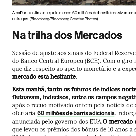
A naPorta estima que pelo menos 60 milhões de brasileiros vivam em 
entregas
(Bloomberg/Bloomberg Creative Photos)
Na trilha dos Mercados
Sessão de ajuste aos sinais do Federal Reserv
do Banco Central Europeu (BCE). Com o giro 
que diz respeito ao aperto monetário e a exp
mercado está hesitante
.
Esta manhã, tanto os futuros de índices nor
flutuavam, indecisos, entre os campos negativ
após o recuo motivado ontem pela notícia de 
ofertaria
, refor
60 milhões de barris adicionais
anunciada pelo governo dos EUA.
O mercado de
que levou os prêmios dos bônus de 10 anos a 