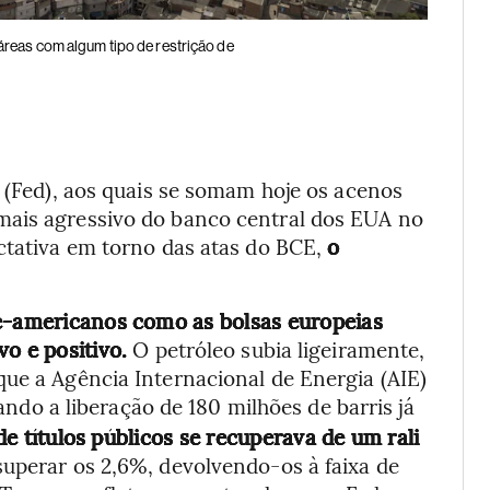
áreas com algum tipo de restrição de
e (Fed), aos quais se somam hoje os acenos
mais agressivo do banco central dos EUA no
ectativa em torno das atas do BCE,
o
te-americanos como as bolsas europeias
o e positivo.
O petróleo subia ligeiramente,
que a Agência Internacional de Energia (AIE)
çando a liberação de 180 milhões de barris já
 títulos públicos se recuperava de um rali
superar os 2,6%, devolvendo-os à faixa de