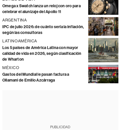
Omega x Swatch lanza un reloj con oro para
celebrar el alunizaje del Apollo 11
ARGENTINA
IPC de julio 2026: de cuánto sería la inflación,
según las consultoras
LATINOAMÉRICA
Los 5 países de América Latina con mayor
calidad de vida en 2026, según clasificación
de Wharton
MÉXICO
Gastos del Mundial le pasan factura a
Ollamani de Emilio Azcárraga
PUBLICIDAD