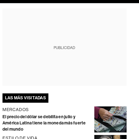
PUBLICIDAD
LAS MÁS VISITADAS
MERCADOS
El precio del dólar se debilita en julio y
América Latina tiene la moneda más fuerte
del mundo
ESTILO DE VIDA