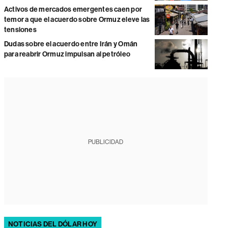
Activos de mercados emergentes caen por
temor a que el acuerdo sobre Ormuz eleve las
tensiones
Dudas sobre el acuerdo entre Irán y Omán
para reabrir Ormuz impulsan al petróleo
PUBLICIDAD
NOTICIAS DEL DÓLAR HOY