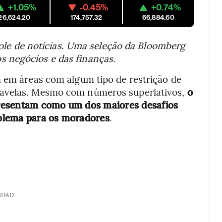
+1.05%
-0.45%
+0.74%
26,624.20
174,757.32
66,884.60
ole de notícias. Uma seleção da Bloomberg
 negócios e das finanças.
m em áreas com algum tipo de restrição de
favelas. Mesmo com números superlativos,
o
presentam como um dos maiores desafios
blema para os moradores
.
IDAD