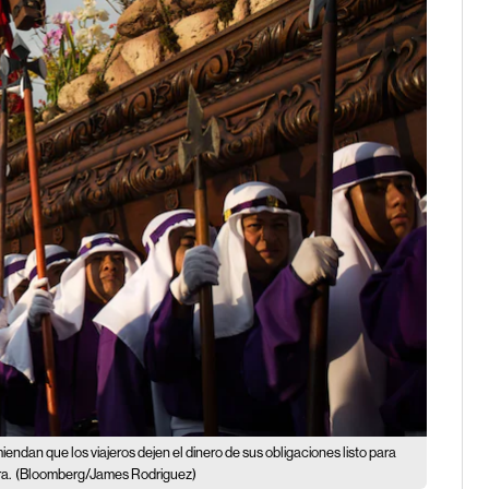
endan que los viajeros dejen el dinero de sus obligaciones listo para
a.
(Bloomberg/James Rodriguez)