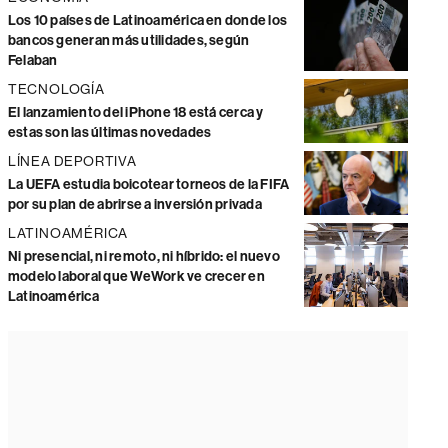
Los 10 países de Latinoamérica en donde los
bancos generan más utilidades, según
Felaban
TECNOLOGÍA
El lanzamiento del iPhone 18 está cerca y
estas son las últimas novedades
LÍNEA DEPORTIVA
La UEFA estudia boicotear torneos de la FIFA
por su plan de abrirse a inversión privada
LATINOAMÉRICA
Ni presencial, ni remoto, ni híbrido: el nuevo
modelo laboral que WeWork ve crecer en
Latinoamérica