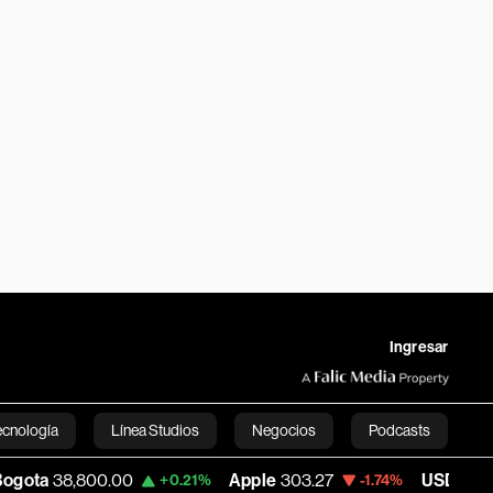
Ingresar
ecnología
Línea Studios
Negocios
Podcasts
00.00
Apple
303.27
USD COP
3,232.96
+0.21%
-1.74%
English