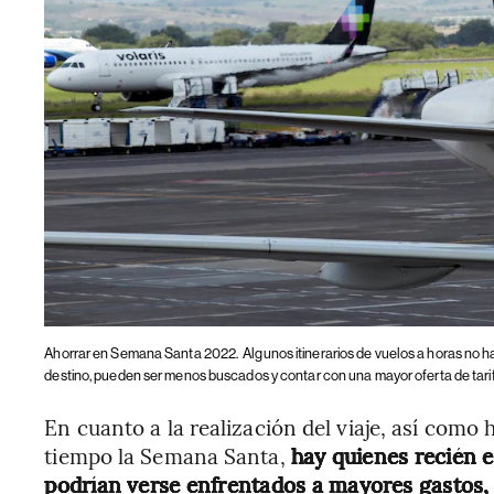
Ahorrar en Semana Santa 2022.
Algunos itinerarios de vuelos a horas no 
destino, pueden ser menos buscados y contar con una mayor oferta de tari
En cuanto a la realización del viaje, así co
tiempo la Semana Santa,
hay quienes recién e
podrían verse enfrentados a mayores gastos,