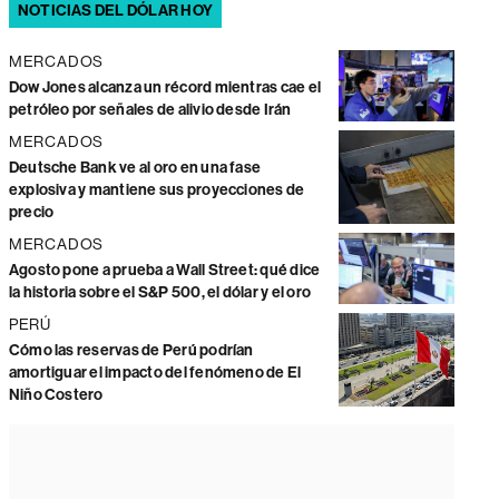
NOTICIAS DEL DÓLAR HOY
MERCADOS
Dow Jones alcanza un récord mientras cae el
petróleo por señales de alivio desde Irán
MERCADOS
Deutsche Bank ve al oro en una fase
explosiva y mantiene sus proyecciones de
precio
MERCADOS
Agosto pone a prueba a Wall Street: qué dice
la historia sobre el S&P 500, el dólar y el oro
PERÚ
Cómo las reservas de Perú podrían
amortiguar el impacto del fenómeno de El
Niño Costero