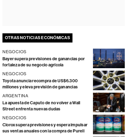
OTRAS NOTICIAS ECONÓMICAS
NEGOCIOS
Bayer supera previsiones de ganancias por
fortaleza de su negocio agrícola
NEGOCIOS
Toyota anuncia recompra de US$6.300
millones y eleva previsión de ganancias
ARGENTINA
La apuesta de Caputo de no volver a Wall
Street enfrenta nuevas dudas
NEGOCIOS
Clorox supera previsiones y espera impulsar
sus ventas anuales con la compra de Purell