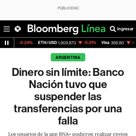
PUBLICIDAD
Ingresar
24%
ETH/USD
-0.31%
Visa
-0.47%
Merca
1,909.873
366.80
ARGENTINA
Dinero sin límite: Banco
Nación tuvo que
suspender las
transferencias por una
falla
Los usuarios de la app BNA+ pudieron realizar envíos