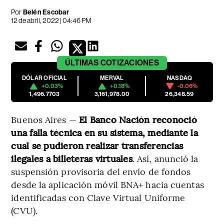
Por
Belén Escobar
12 de abril, 2022 | 04:46 PM
ÚLTIMAS
COTIZACIONES
DÓLAR OFICIAL
MERVAL
NASDAQ
+0.03%
+0.18%
-0.06%
1,496.7703
3,161,978.00
26,348.59
Buenos Aires —
El Banco Nación reconoció
una falla técnica en su sistema, mediante la
cual se pudieron realizar transferencias
ilegales a billeteras virtuales
. Así, anunció la
suspensión provisoria del envío de fondos
desde la aplicación móvil BNA+ hacia cuentas
identificadas con Clave Virtual Uniforme
(CVU).