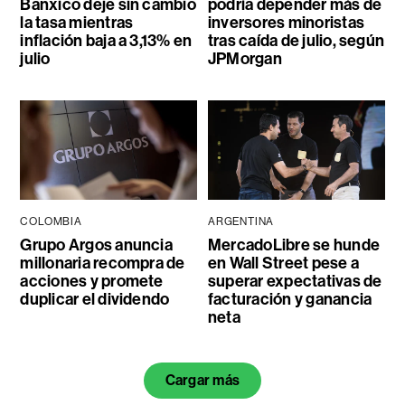
Banxico deje sin cambio
podría depender más de
la tasa mientras
inversores minoristas
inflación baja a 3,13% en
tras caída de julio, según
julio
JPMorgan
COLOMBIA
ARGENTINA
Grupo Argos anuncia
MercadoLibre se hunde
millonaria recompra de
en Wall Street pese a
acciones y promete
superar expectativas de
duplicar el dividendo
facturación y ganancia
neta
Cargar más