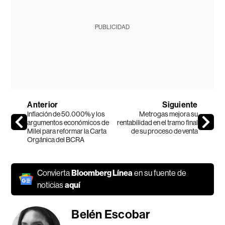
PUBLICIDAD
Anterior
Siguiente
Inflación de 50.000% y los
Metrogas mejora su
argumentos económicos de
rentabilidad en el tramo final
Milei para reformar la Carta
de su proceso de venta
Orgánica del BCRA
Convierta
Bloomberg Línea
en su fuente de
noticias
aquí
Belén Escobar