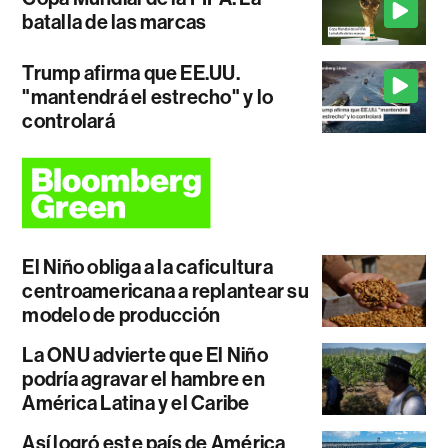
batalla de las marcas
Trump afirma que EE.UU.
"mantendrá el estrecho" y lo
controlará
El Niño obliga a la caficultura
centroamericana a replantear su
modelo de producción
La ONU advierte que El Niño
podría agravar el hambre en
América Latina y el Caribe
Así logró este país de América