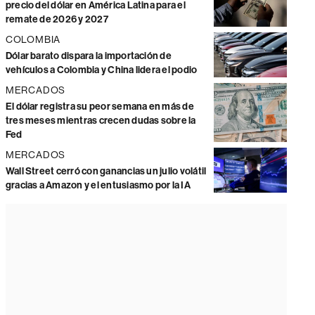
precio del dólar en América Latina para el
remate de 2026 y 2027
COLOMBIA
Dólar barato dispara la importación de
vehículos a Colombia y China lidera el podio
MERCADOS
El dólar registra su peor semana en más de
tres meses mientras crecen dudas sobre la
Fed
MERCADOS
Wall Street cerró con ganancias un julio volátil
gracias a Amazon y el entusiasmo por la IA