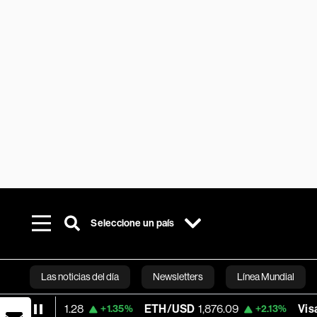
Seleccione un país
Las noticias del día
Newsletters
Línea Mundial
28
ETH/USD
1,876.09
Visa
366.13
+1.35%
+2.13%
-0.0
Bloomberg 