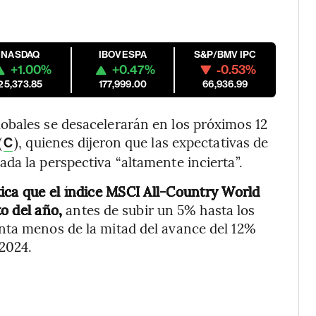
NASDAQ
IBOVESPA
S&P/BMV IPC
+1.00%
+0.47%
-0.53%
25,373.85
177,999.00
66,936.99
obales se desacelerarán en los próximos 12
(
), quienes dijeron que las expectativas de
C
da la perspectiva “altamente incierta”.
ica que el índice MSCI All-Country World
o del año,
antes de subir un 5% hasta los
nta menos de la mitad del avance del 12%
 2024.