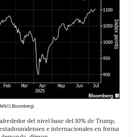
(MSCI, Bloomberg)
n alrededor del nivel base del 10% de Trump,
 estadounidenses e internacionales en forma
 demanda, dijeron.