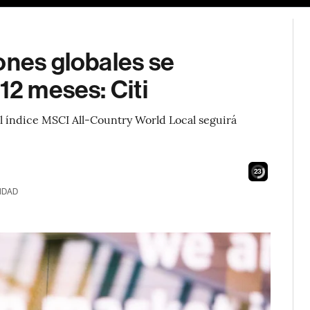
ones globales se
12 meses: Citi
l índice MSCI All-Country World Local seguirá
21
IDAD