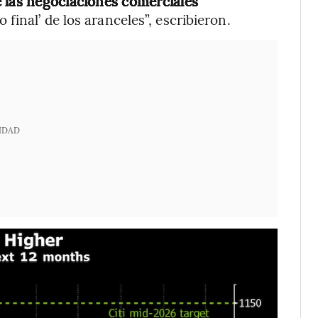
e las negociaciones comerciales
 final’ de los aranceles”, escribieron.
IDAD