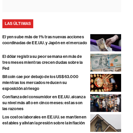
LAS ÚLTIMAS
El yen sube más de 1% tras nuevas acciones
coordinadas de EE.UU. y Japón en el mercado
El dólar registra su peor semana en más de
tres meses mientras crecen dudas sobre la
Fed
Bitcoin cae por debajo de los US$63.000
mientras los mercados reducen su
exposición al riesgo
Confianza del consumidor en EE.UU. alcanza
su nivel más alto en cinco meses: estas son
las razones
Los costos laborales en EE.UU. se mantienen
estables y alivian la presión sobre la inflación