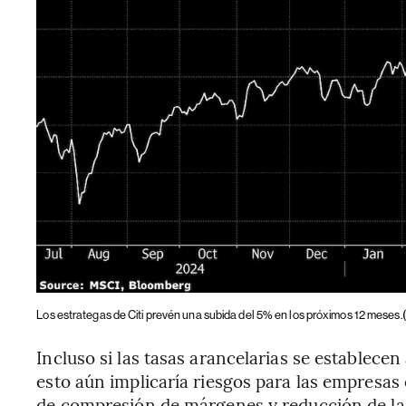
Los estrategas de Citi prevén una subida del 5% en los próximos 12 meses.
Incluso si las tasas arancelarias se establece
esto aún implicaría riesgos para las empresas
de compresión de márgenes y reducción de la