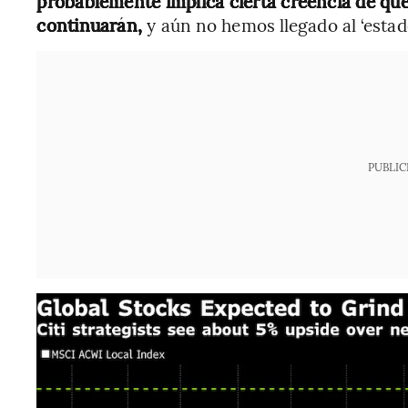
probablemente implica cierta creencia de qu
continuarán,
y aún no hemos llegado al ‘estado
PUBLIC