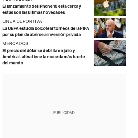
El lanzamiento del iPhone 18 está cerca y
estas son las últimas novedades
LÍNEA DEPORTIVA
La UEFA estudia boicotear torneos de la FIFA
por su plan de abrirse a inversión privada
MERCADOS
El precio del dólar se debilita en julio y
América Latina tiene la moneda más fuerte
del mundo
PUBLICIDAD