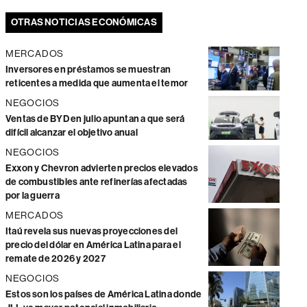
OTRAS NOTICIAS ECONÓMICAS
MERCADOS
Inversores en préstamos se muestran
reticentes a medida que aumenta el temor
NEGOCIOS
Ventas de BYD en julio apuntan a que será
difícil alcanzar el objetivo anual
NEGOCIOS
Exxon y Chevron advierten precios elevados
de combustibles ante refinerías afectadas
por la guerra
MERCADOS
Itaú revela sus nuevas proyecciones del
precio del dólar en América Latina para el
remate de 2026 y 2027
NEGOCIOS
Estos son los países de América Latina donde