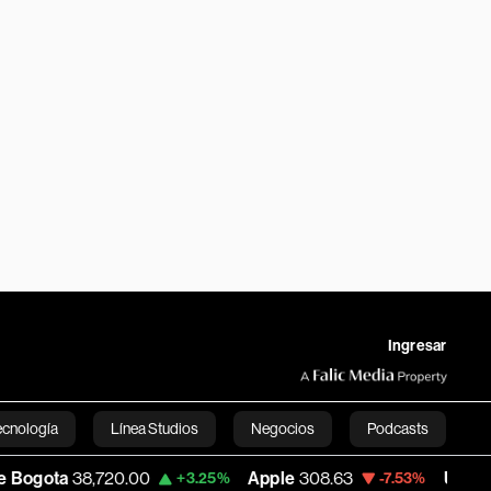
Ingresar
ecnología
Línea Studios
Negocios
Podcasts
0.00
Apple
308.63
USD COP
3,152.58
+3.25%
-7.53%
English