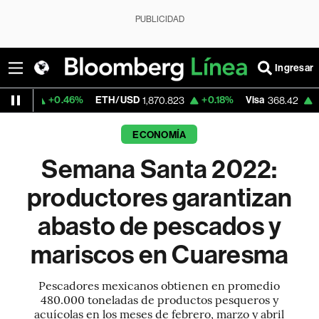
PUBLICIDAD
Ingresar
.46%
ETH/USD
+0.18%
Visa
+0.75%
Merc
1,870.823
368.42
ECONOMÍA
Semana Santa 2022:
productores garantizan
abasto de pescados y
mariscos en Cuaresma
Pescadores mexicanos obtienen en promedio
480.000 toneladas de productos pesqueros y
acuícolas en los meses de febrero, marzo y abril