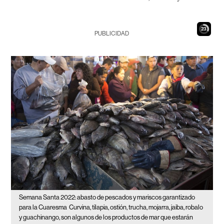
22
PUBLICIDAD
Semana Santa 2022: abasto de pescados y mariscos garantizado
para la Cuaresma
Curvina, tilapia, ostión, trucha, mojarra, jaiba, robalo
y guachinango, son algunos de los productos de mar que estarán