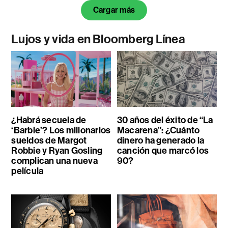
Cargar más
Lujos y vida en Bloomberg Línea
¿Habrá secuela de
30 años del éxito de “La
‘Barbie’? Los millonarios
Macarena”: ¿Cuánto
sueldos de Margot
dinero ha generado la
Robbie y Ryan Gosling
canción que marcó los
complican una nueva
90?
película