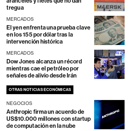
aranceles y fletes que no dan
tregua
MERCADOS
El yen enfrenta una prueba clave
en los 155 por dólar tras la
intervención histórica
MERCADOS
Dow Jones alcanza un récord
mientras cae el petróleo por
señales de alivio desde Irán
OTRAS NOTICIAS ECONÓMICAS
NEGOCIOS
Anthropic firma un acuerdo de
US$10.000 millones con startup
de computación en la nube