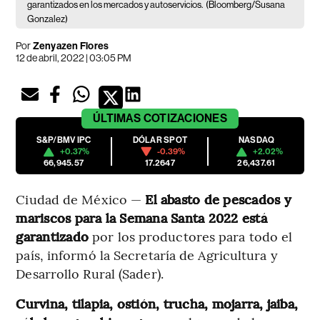
garantizados en los mercados y autoservicios.
(Bloomberg/Susana
Gonzalez)
Por
Zenyazen Flores
12 de abril, 2022 | 03:05 PM
ÚLTIMAS
COTIZACIONES
S&P/BMV IPC
DÓLAR SPOT
NASDAQ
+0.37%
-0.39%
+2.02%
66,945.57
17.2647
26,437.61
Ciudad de México —
El abasto de pescados y
mariscos para la Semana Santa 2022 está
garantizado
por los productores para todo el
país, informó la Secretaría de Agricultura y
Desarrollo Rural (Sader).
Curvina, tilapia, ostión, trucha, mojarra, jaiba,