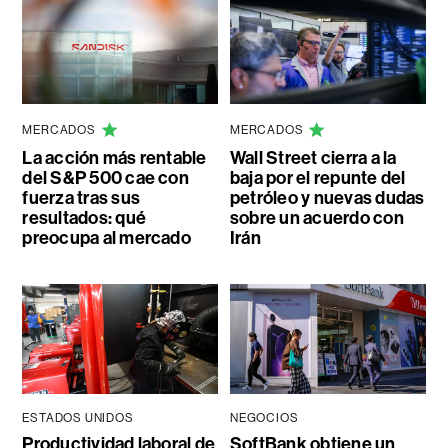
MERCADOS
MERCADOS
La acción más rentable
Wall Street cierra a la
del S&P 500 cae con
baja por el repunte del
fuerza tras sus
petróleo y nuevas dudas
resultados: qué
sobre un acuerdo con
preocupa al mercado
Irán
ESTADOS UNIDOS
NEGOCIOS
Productividad laboral de
SoftBank obtiene un