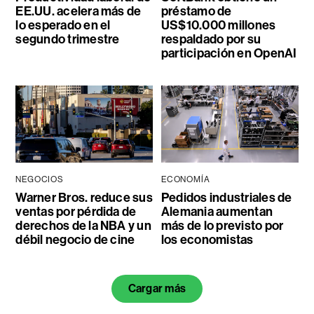
EE.UU. acelera más de
préstamo de
lo esperado en el
US$10.000 millones
segundo trimestre
respaldado por su
participación en OpenAI
NEGOCIOS
ECONOMÍA
Warner Bros. reduce sus
Pedidos industriales de
ventas por pérdida de
Alemania aumentan
derechos de la NBA y un
más de lo previsto por
débil negocio de cine
los economistas
Cargar más