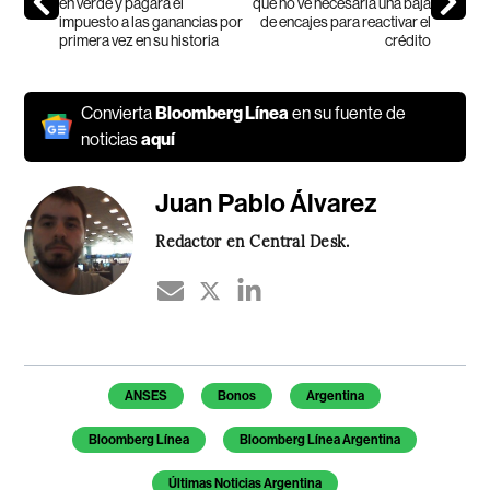
en verde y pagará el
que no ve necesaria una baja
impuesto a las ganancias por
de encajes para reactivar el
primera vez en su historia
crédito
Convierta
Bloomberg Línea
en su fuente de
noticias
aquí
Juan Pablo Álvarez
Redactor en Central Desk.
Temas de este artículo
ANSES
Bonos
Argentina
Bloomberg Línea
Bloomberg Línea Argentina
Últimas Noticias Argentina