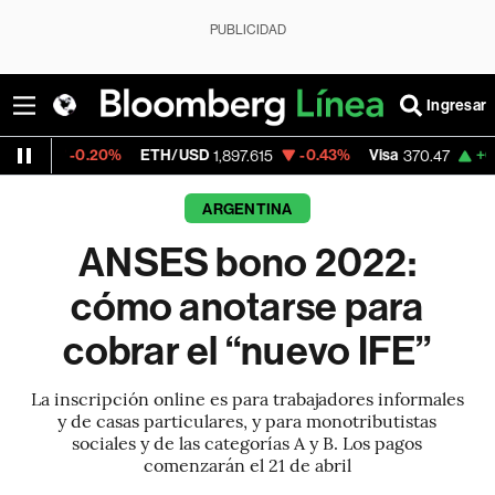
PUBLICIDAD
Ingresar
20%
ETH/USD
-0.43%
Visa
+0.52%
Merca
1,897.615
370.47
ARGENTINA
ANSES bono 2022:
cómo anotarse para
cobrar el “nuevo IFE”
La inscripción online es para trabajadores informales
y de casas particulares, y para monotributistas
sociales y de las categorías A y B. Los pagos
comenzarán el 21 de abril