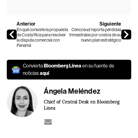
Anterior
Siguiente
En qué consiste la propuesta
Cencosud reporta pérdidas
de Costa Rica para resolver
trimestrales por costos de su
la disputa comercial con
nuevo plan estratégico
Panamá
Convierta
Bloomberg Línea
en su fuente de
noticias
aquí
Ángela Meléndez
Chief of Central Desk en Bloomberg
Línea