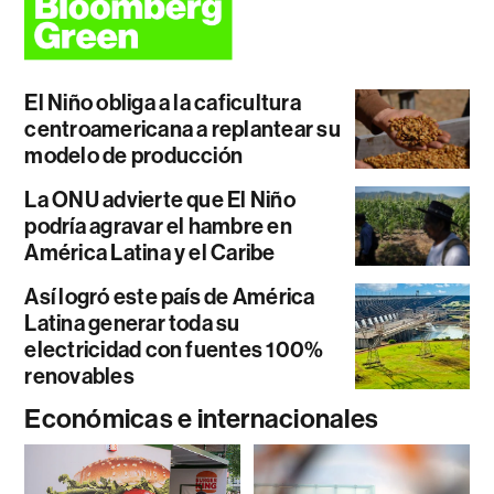
El Niño obliga a la caficultura
centroamericana a replantear su
modelo de producción
La ONU advierte que El Niño
podría agravar el hambre en
América Latina y el Caribe
Así logró este país de América
Latina generar toda su
electricidad con fuentes 100%
renovables
Económicas e internacionales