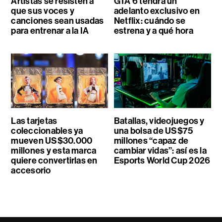
Artistas se resisten a
GTA 6 tendrá un
que sus voces y
adelanto exclusivo en
canciones sean usadas
Netflix: cuándo se
para entrenar a la IA
estrena y a qué hora
Las tarjetas
Batallas, videojuegos y
coleccionables ya
una bolsa de US$75
mueven US$30.000
millones “capaz de
millones y esta marca
cambiar vidas”: así es la
quiere convertirlas en
Esports World Cup 2026
accesorio