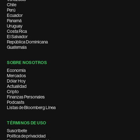
Chile
Perú
Ecuador
Panamá
Uruguay
Costa Rica
El Salvador
República Dominicana
Guatemala
SOBRE NOSOTROS
Economía
Mercados
Dólar Hoy
Actualidad
Cripto
Finanzas Personales
Podcasts
Listas de Bloomberg Línea
TÉRMINOS DE USO
Suscríbete
Política de privacidad