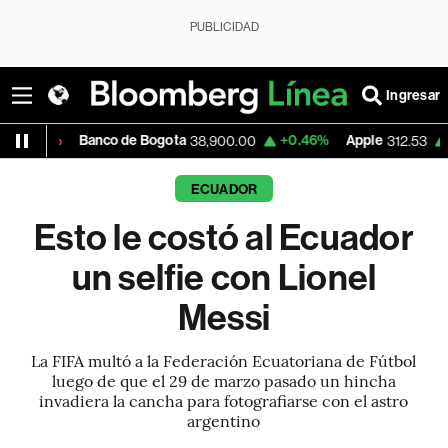
PUBLICIDAD
Ingresar
Banco de Bogota
+0.46%
Apple
+0.51%
38,900.00
312.53
ECUADOR
Esto le costó al Ecuador
un selfie con Lionel
Messi
La FIFA multó a la Federación Ecuatoriana de Fútbol
luego de que el 29 de marzo pasado un hincha
invadiera la cancha para fotografiarse con el astro
argentino