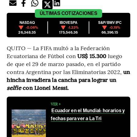
ÚLTIMAS
COTIZACIONES
NASDAQ
IBOVESPA
S&P/BMV IPC
-0.06%
-1.23%
-0.19%
26,348.35
175,546.36
66,396.15
QUITO — La FIFA multó a la Federación
Ecuatoriana de Fútbol con
US$ 15.300
luego
de que el 29 de marzo pasado, en el partido
contra Argentina por las Eliminatorias 2022,
un
hincha invadiera la cancha para lograr un
selfie
con Lionel Messi.
VER +
Ecuador en el Mundial: horarios y
fechas para ver a La Tri