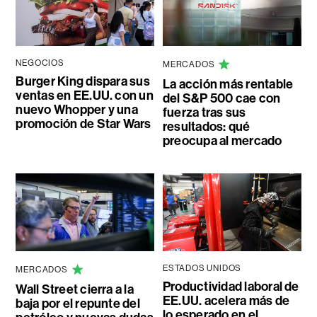
NEGOCIOS
MERCADOS
Burger King dispara sus
La acción más rentable
ventas en EE.UU. con un
del S&P 500 cae con
nuevo Whopper y una
fuerza tras sus
promoción de Star Wars
resultados: qué
preocupa al mercado
ESTADOS UNIDOS
MERCADOS
Productividad laboral de
Wall Street cierra a la
EE.UU. acelera más de
baja por el repunte del
lo esperado en el