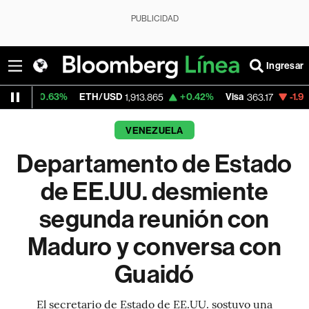
PUBLICIDAD
Ingresar
63%
ETH/USD
+0.42%
Visa
-1.97%
Mercad
1,913.865
363.17
VENEZUELA
Departamento de Estado
de EE.UU. desmiente
segunda reunión con
Maduro y conversa con
Guaidó
El secretario de Estado de EE.UU. sostuvo una