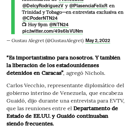
y
en
@DelcyRodriguezV
@PlasenciaFelixR
Trinidad y Tobago—en entrevista exclusiva en
@CPoderNTN24
📺 Hoy 9pm
@NTN24
pic.twitter.com/49s6IsVUNm
— Gustau Alegret (@GustauAlegret)
May 2, 2022
“Es importantísimo para nosotros. Y también
la liberación de los estadounidenses
detenidos en Caracas”
, agregó Nichols.
Carlos Vecchio, representante diplomático del
gobierno interino de Venezuela, que encabeza
Guaidó, dijo durante una entrevista para EVTV,
que las reuniones entre el
Departamento de
Estado de EE.UU. y Guaidó continuaban
siendo frecuentes.