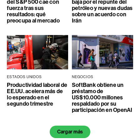
del S&P 500 cae con
baja por el repunte del
fuerza tras sus
petróleo y nuevas dudas
resultados: qué
sobre un acuerdo con
preocupa al mercado
Irán
ESTADOS UNIDOS
NEGOCIOS
Productividad laboral de
SoftBank obtiene un
EE.UU. acelera más de
préstamo de
lo esperado en el
US$10.000 millones
segundo trimestre
respaldado por su
participación en OpenAI
Cargar más