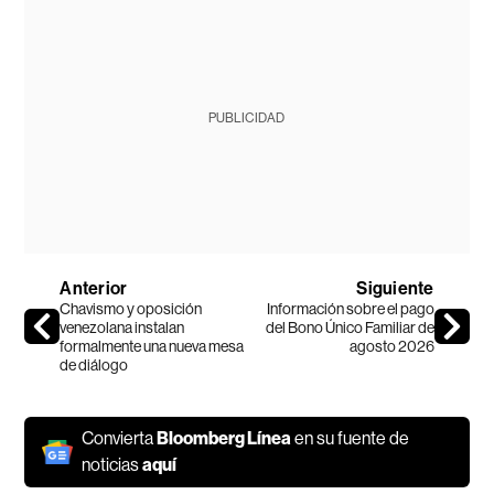
PUBLICIDAD
Anterior
Siguiente
Chavismo y oposición
Información sobre el pago
venezolana instalan
del Bono Único Familiar de
formalmente una nueva mesa
agosto 2026
de diálogo
Convierta
Bloomberg Línea
en su fuente de
noticias
aquí