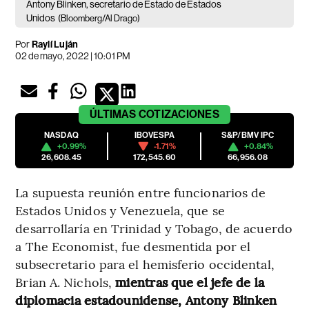
Antony Blinken, secretario de Estado de Estados
Unidos
(Bloomberg/Al Drago)
Por
Raylí Luján
02 de mayo, 2022 | 10:01 PM
ÚLTIMAS
COTIZACIONES
NASDAQ
IBOVESPA
S&P/BMV IPC
+0.99%
-1.71%
+0.84%
26,608.45
172,545.60
66,956.08
La supuesta reunión entre funcionarios de
Estados Unidos y Venezuela, que se
desarrollaría en Trinidad y Tobago, de acuerdo
a The Economist, fue desmentida por el
subsecretario para el hemisferio occidental,
Brian A. Nichols,
mientras que el jefe de la
diplomacia estadounidense, Antony Blinken