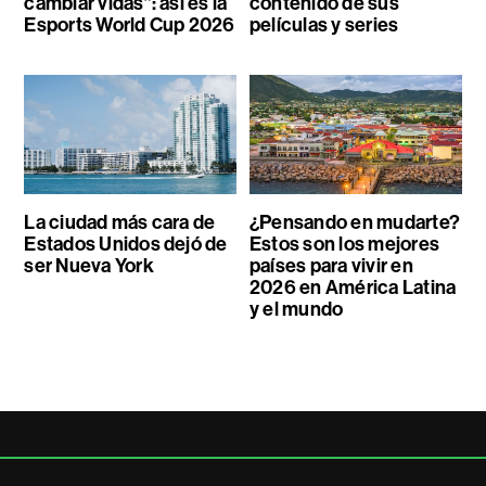
cambiar vidas”: así es la
contenido de sus
Esports World Cup 2026
películas y series
La ciudad más cara de
¿Pensando en mudarte?
Estados Unidos dejó de
Estos son los mejores
ser Nueva York
países para vivir en
2026 en América Latina
y el mundo