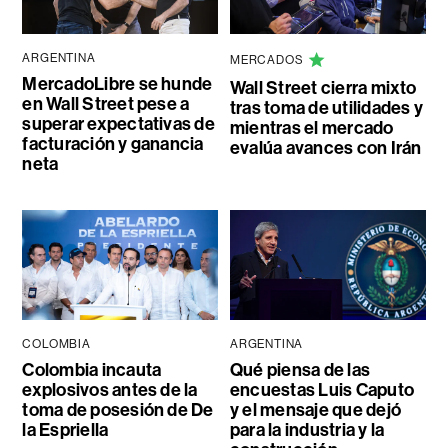
ARGENTINA
MERCADOS
MercadoLibre se hunde
Wall Street cierra mixto
en Wall Street pese a
tras toma de utilidades y
superar expectativas de
mientras el mercado
facturación y ganancia
evalúa avances con Irán
neta
COLOMBIA
ARGENTINA
Colombia incauta
Qué piensa de las
explosivos antes de la
encuestas Luis Caputo
toma de posesión de De
y el mensaje que dejó
la Espriella
para la industria y la