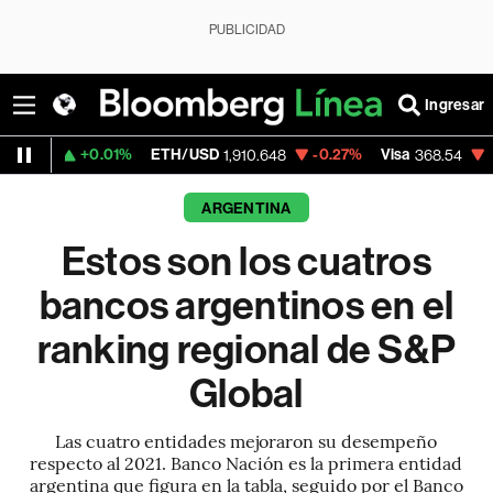
PUBLICIDAD
Ingresar
0.01%
ETH/USD
-0.27%
Visa
-0.28%
Mer
1,910.648
368.54
ARGENTINA
Estos son los cuatros
bancos argentinos en el
ranking regional de S&P
Global
Las cuatro entidades mejoraron su desempeño
respecto al 2021. Banco Nación es la primera entidad
argentina que figura en la tabla, seguido por el Banco