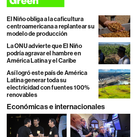
El Niño obliga a la caficultura
centroamericana a replantear su
modelo de producción
La ONU advierte que El Niño
podría agravar el hambre en
América Latina y el Caribe
Así logró este país de América
Latina generar toda su
electricidad con fuentes 100%
renovables
Económicas e internacionales