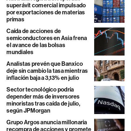
superávit comercial impulsado
por exportaciones de materias
primas
Caída de acciones de
semiconductores en Asia frena
el avance de las bolsas
mundiales
Analistas prevén que Banxico
deje sin cambio la tasa mientras
inflación baja a 3,13% en julio
Sector tecnológico podría
depender más de inversores
minoristas tras caída de julio,
según JPMorgan
Grupo Argos anuncia millonaria
recompra de acciones y promete