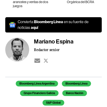
aranceles y ventas de dos
Orgánica del BCRA
juegos
Convierta
Bloomberg Línea
en su fuente de
noticias
aquí
Mariano Espina
Redactor senior
Temas de este artículo
Bloomberg Línea Argentina
Bloomberg Línea
Grupo Financiero Galicia
Banco Nación
S&P Global