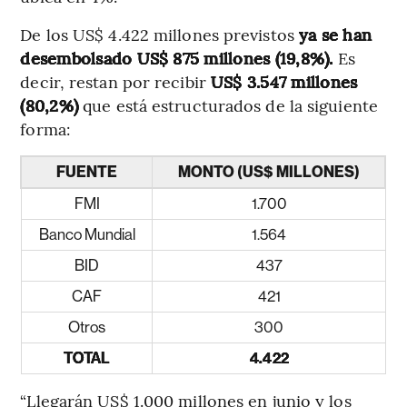
De los US$ 4.422 millones previstos
ya se han
desembolsado US$ 875 millones (19,8%).
Es
decir, restan por recibir
US$ 3.547 millones
(80,2%)
que está estructurados de la siguiente
forma:
FUENTE
MONTO (US$ MILLONES)
FMI
1.700
Banco Mundial
1.564
BID
437
CAF
421
Otros
300
TOTAL
4.422
“Llegarán US$ 1.000 millones en junio y los