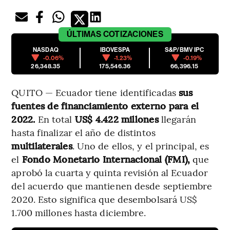
ÚLTIMAS
COTIZACIONES
NASDAQ
IBOVESPA
S&P/BMV IPC
-0.06%
-1.23%
-0.19%
26,348.35
175,546.36
66,396.15
QUITO — Ecuador tiene identificadas
sus
fuentes de financiamiento externo para el
2022.
En total
US$ 4.422 millones
llegarán
hasta finalizar el año de distintos
multilaterales
. Uno de ellos, y el principal, es
el
Fondo Monetario Internacional (FMI),
que
aprobó la cuarta y quinta revisión al Ecuador
del acuerdo que mantienen desde septiembre
2020. Esto significa que desembolsará US$
1.700 millones hasta diciembre.