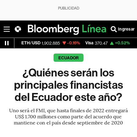
PUBLICIDAD
Ingresar
TH/USD
-0.16%
Visa
+0.52%
MercadoLibre
1,902.885
370.47
ECUADOR
¿Quiénes serán los
principales financistas
del Ecuador este año?
Uno será el FMI, que hasta finales de 2022 entregará
US$ 1.700 millones como parte del acuerdo que
mantiene con el país desde septiembre de 2020