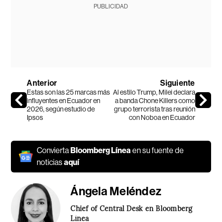
PUBLICIDAD
Anterior
Siguiente
Estas son las 25 marcas más
Al estilo Trump, Milei declara
influyentes en Ecuador en
a banda Chone Killers como
2026, según estudio de
grupo terrorista tras reunión
Ipsos
con Noboa en Ecuador
Convierta
Bloomberg Línea
en su fuente de
noticias
aquí
Ángela Meléndez
Chief of Central Desk en Bloomberg
Línea