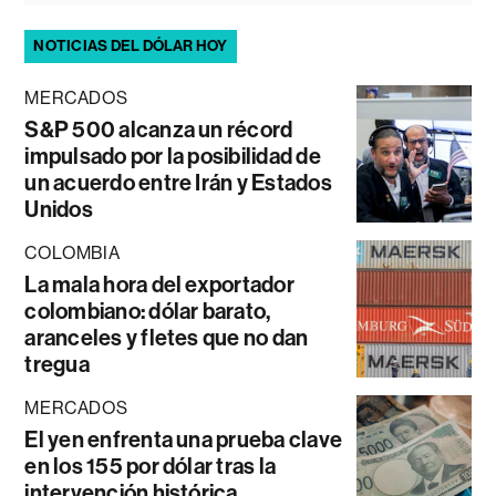
NOTICIAS DEL DÓLAR HOY
MERCADOS
S&P 500 alcanza un récord
impulsado por la posibilidad de
un acuerdo entre Irán y Estados
Unidos
COLOMBIA
La mala hora del exportador
colombiano: dólar barato,
aranceles y fletes que no dan
tregua
MERCADOS
El yen enfrenta una prueba clave
en los 155 por dólar tras la
intervención histórica