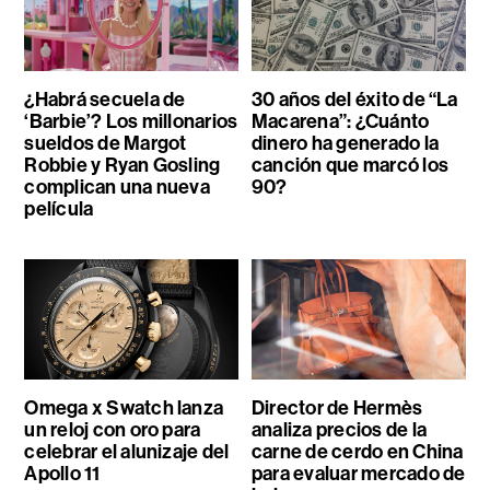
¿Habrá secuela de
30 años del éxito de “La
‘Barbie’? Los millonarios
Macarena”: ¿Cuánto
sueldos de Margot
dinero ha generado la
Robbie y Ryan Gosling
canción que marcó los
complican una nueva
90?
película
Omega x Swatch lanza
Director de Hermès
un reloj con oro para
analiza precios de la
celebrar el alunizaje del
carne de cerdo en China
Apollo 11
para evaluar mercado de