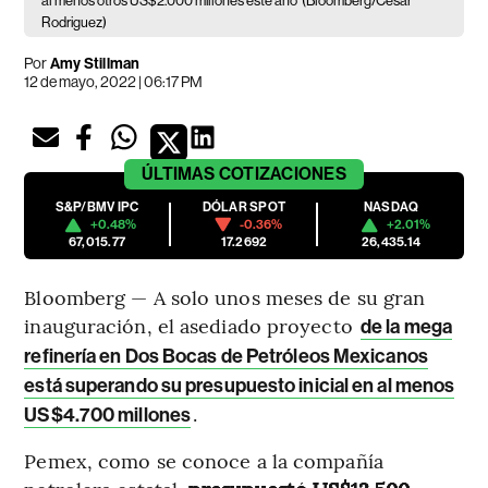
al menos otros US$2.000 millones este año
(Bloomberg/Cesar
Rodriguez)
Por
Amy Stillman
12 de mayo, 2022 | 06:17 PM
ÚLTIMAS
COTIZACIONES
S&P/BMV IPC
DÓLAR SPOT
NASDAQ
+0.48%
-0.36%
+2.01%
67,015.77
17.2692
26,435.14
Bloomberg — A solo unos meses de su gran
inauguración, el asediado proyecto
de la mega
refinería en Dos Bocas de Petróleos Mexicanos
está superando su presupuesto inicial en al menos
.
US$4.700 millones
Pemex, como se conoce a la compañía