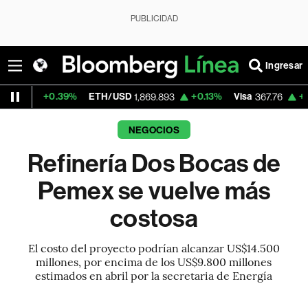
PUBLICIDAD
Ingresar
.39%
ETH/USD
+0.13%
Visa
+0.57%
Mer
1,869.893
367.76
NEGOCIOS
Refinería Dos Bocas de
Pemex se vuelve más
costosa
El costo del proyecto podrían alcanzar US$14.500
millones, por encima de los US$9.800 millones
estimados en abril por la secretaria de Energía