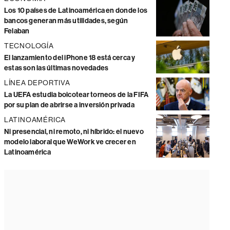
Los 10 países de Latinoamérica en donde los
bancos generan más utilidades, según
Felaban
TECNOLOGÍA
El lanzamiento del iPhone 18 está cerca y
estas son las últimas novedades
LÍNEA DEPORTIVA
La UEFA estudia boicotear torneos de la FIFA
por su plan de abrirse a inversión privada
LATINOAMÉRICA
Ni presencial, ni remoto, ni híbrido: el nuevo
modelo laboral que WeWork ve crecer en
Latinoamérica