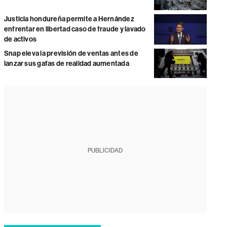
Justicia hondureña permite a Hernández
enfrentar en libertad caso de fraude y lavado
de activos
Snap eleva la previsión de ventas antes de
lanzar sus gafas de realidad aumentada
PUBLICIDAD