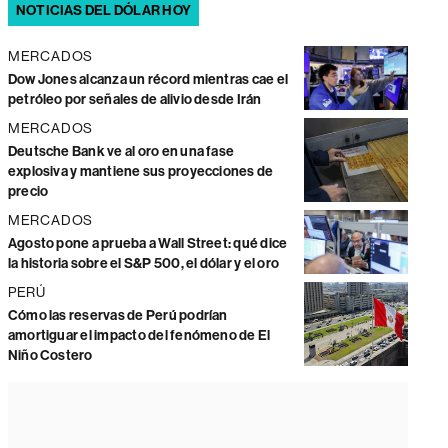
NOTICIAS DEL DÓLAR HOY
MERCADOS
Dow Jones alcanza un récord mientras cae el
petróleo por señales de alivio desde Irán
MERCADOS
Deutsche Bank ve al oro en una fase
explosiva y mantiene sus proyecciones de
precio
MERCADOS
Agosto pone a prueba a Wall Street: qué dice
la historia sobre el S&P 500, el dólar y el oro
PERÚ
Cómo las reservas de Perú podrían
amortiguar el impacto del fenómeno de El
Niño Costero