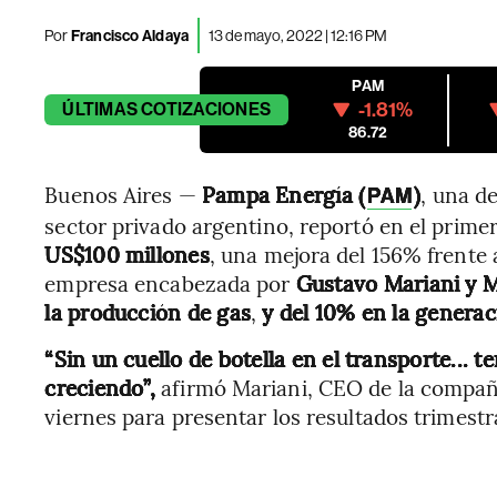
Por
Francisco Aldaya
13 de mayo, 2022 | 12:16 PM
PAM
-1.81%
ÚLTIMAS
COTIZACIONES
86.72
Buenos Aires —
Pampa Energía (
)
, una d
PAM
sector privado argentino, reportó en el prime
US$100 millones
, una mejora del 156% frente
empresa encabezada por
Gustavo Mariani y 
la producción de gas
,
y del 10% en la generac
“Sin un cuello de botella en el transporte...
creciendo”,
afirmó Mariani, CEO de la compañ
viernes para presentar los resultados trimestr