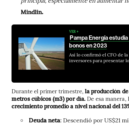
principal, especialmente en aumentar n
Mindlin.
VER +
Pampa Energía estudia 
bonos en 2023
Así lo confirmó el CFO de l
inversores para presentar l
Durante el primer trimestre,
la producción de 
metros cúbicos (m3) por día.
De esa manera, 
crecimiento promedio a nivel nacional del 13
Deuda neta
: Descendió por US$21 mi