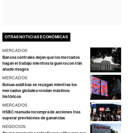
OTRAS NOTICIAS ECONÓMICAS
MERCADOS
Bancos centrales dejan que los mercados
hagan el trabajo mientras la guerra con Irán
añade riesgos
MERCADOS
Bolsas asiáticas se rezagan mientras los
mercados globales rondan máximos
históricos
MERCADOS
HSBC reanuda recompra de acciones tras
superar previsiones de ganancias
NEGOCIOS