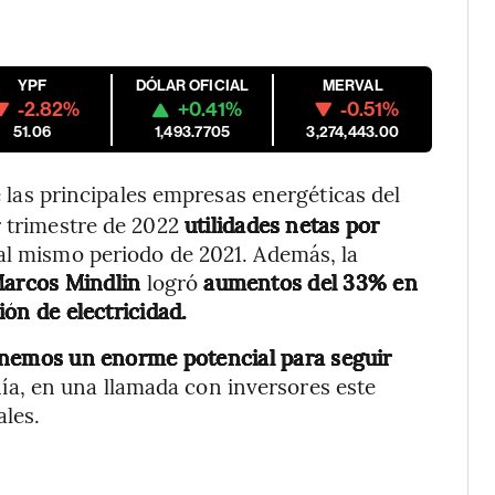
YPF
DÓLAR OFICIAL
MERVAL
-2.82%
+0.41%
-0.51%
51.06
1,493.7705
3,274,443.00
e las principales empresas energéticas del
r trimestre de 2022
utilidades netas por
 al mismo periodo de 2021. Además, la
Marcos Mindlin
logró
aumentos del 33% en
ión de electricidad.
 tenemos un enorme potencial para seguir
ía, en una llamada con inversores este
ales.