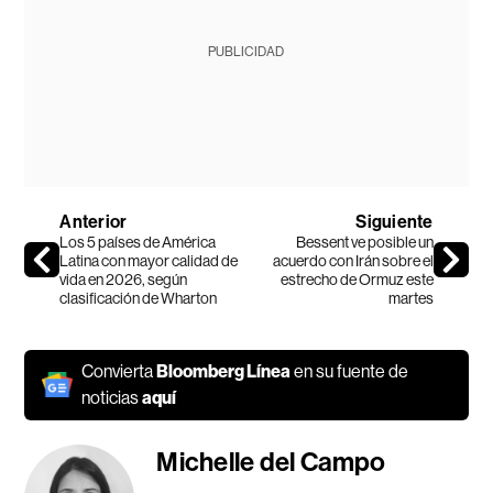
PUBLICIDAD
Anterior
Siguiente
Los 5 países de América
Bessent ve posible un
Latina con mayor calidad de
acuerdo con Irán sobre el
vida en 2026, según
estrecho de Ormuz este
clasificación de Wharton
martes
Convierta
Bloomberg Línea
en su fuente de
noticias
aquí
Michelle del Campo