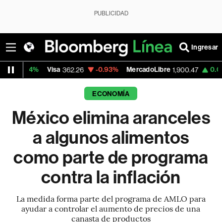
PUBLICIDAD
Ingresar
Visa
-0.93%
MercadoLibre
0.00%
Banco 
362.26
1,900.47
ECONOMÍA
México elimina aranceles
a algunos alimentos
como parte de programa
contra la inflación
La medida forma parte del programa de AMLO para
ayudar a controlar el aumento de precios de una
canasta de productos