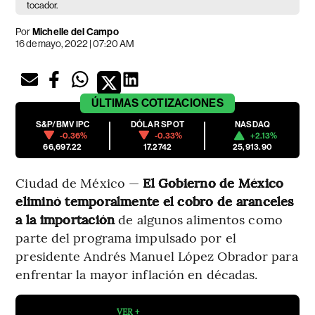
tocador.
Por
Michelle del Campo
16 de mayo, 2022 | 07:20 AM
ÚLTIMAS
COTIZACIONES
S&P/BMV IPC
DÓLAR SPOT
NASDAQ
-0.36%
-0.33%
+2.13%
66,697.22
17.2742
25,913.90
Ciudad de México —
El Gobierno de México
eliminó temporalmente el cobro de aranceles
a la importación
de algunos alimentos como
parte del programa impulsado por el
presidente Andrés Manuel López Obrador para
enfrentar la mayor inflación en décadas.
VER +