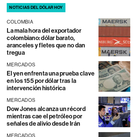
NOTICIAS DEL DÓLAR HOY
COLOMBIA
La mala hora del exportador
colombiano: dólar barato,
aranceles y fletes que no dan
tregua
MERCADOS
El yen enfrenta una prueba clave
en los 155 por dólar tras la
intervención histórica
MERCADOS
Dow Jones alcanza un récord
mientras cae el petróleo por
señales de alivio desde Irán
MERCADOS