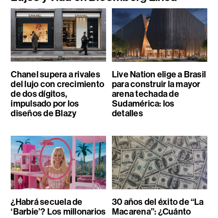
Chanel supera a rivales
Live Nation elige a Brasil
del lujo con crecimiento
para construir la mayor
de dos dígitos,
arena techada de
impulsado por los
Sudamérica: los
diseños de Blazy
detalles
¿Habrá secuela de
30 años del éxito de “La
‘Barbie’? Los millonarios
Macarena”: ¿Cuánto