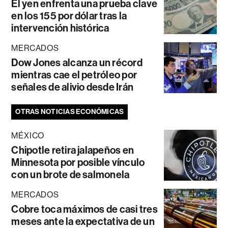
El yen enfrenta una prueba clave
en los 155 por dólar tras la
intervención histórica
MERCADOS
Dow Jones alcanza un récord
mientras cae el petróleo por
señales de alivio desde Irán
OTRAS NOTICIAS ECONÓMICAS
MÉXICO
Chipotle retira jalapeños en
Minnesota por posible vínculo
con un brote de salmonela
MERCADOS
Cobre toca máximos de casi tres
meses ante la expectativa de un