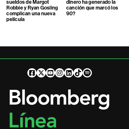
sueldos de Margot
dinero ha generado la
Robbie y Ryan Gosling
canción que marcó los
complican una nueva
90?
película