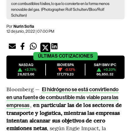
con combustibles fósiles, lo que lo convierte en la forma menos
renovable del gas.
(Photographer: Rolf Schulten/Bloo/Rolf
Schulten)
Por
Nurin Sofia
12 de junio, 2022 | 07:00 PM
ÚLTIMAS
COTIZACIONES
NASDAQ
IBOVESPA
S&P/BMV IPC
+2.75%
-0.12%
+0.23%
26,625.66
177,779.23
66,850.32
Bloomberg —
El hidrógeno se está convirtiendo
en una fuente de combustible más viable para las
,
en particular las de los sectores de
empresas
transporte y logística, mientras las empresas
intentan alcanzar sus objetivos de cero
emisiones netas
, según Engie Impact, la