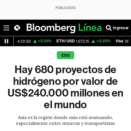
PUBLICIDAD
Ingresar
+0.61%
ETH/USD
+0.25%
Visa
+1.1
131.82
1,872.15
369.96
ESG
Hay 680 proyectos de
hidrógeno por valor de
US$240.000 millones en
el mundo
Asia es la región donde más está avanzando,
especialmente entre mineras y transportistas