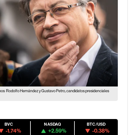
nos
Rodolfo Hernández y Gustavo Petro, candidatos presidenciales
BVC
NASDAQ
BTC/USD
-1.74%
+2.59%
-0.38%