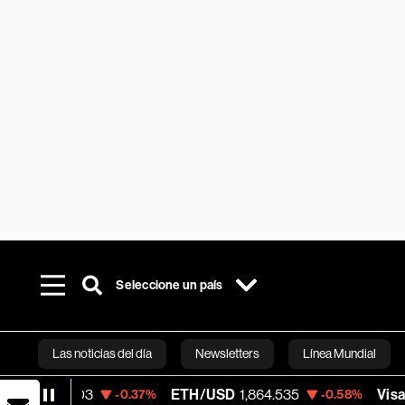
Seleccione un país
Las noticias del día
Newsletters
Línea Mundial
ETH/USD
1,864.535
Visa
369.59
-0.37%
-0.58%
+1.07
Bloomberg 