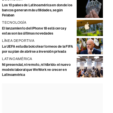
Los 10 países de Latinoamérica en donde los
bancos generan más utilidades, según
Felaban
TECNOLOGÍA
El lanzamiento del iPhone 18 está cerca y
estas son las últimas novedades
LÍNEA DEPORTIVA
La UEFA estudia boicotear torneos de la FIFA
por su plan de abrirse a inversión privada
LATINOAMÉRICA
Ni presencial, ni remoto, ni híbrido: el nuevo
modelo laboral que WeWork ve crecer en
Latinoamérica