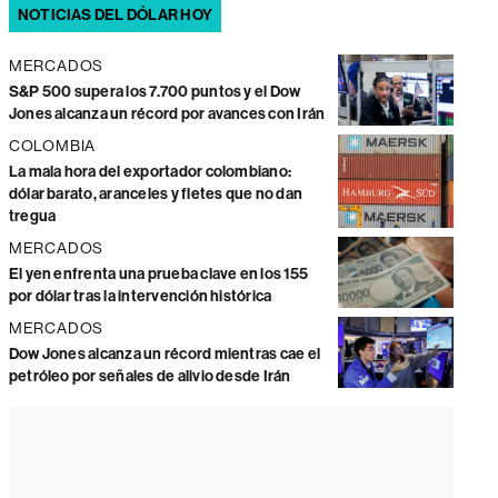
NOTICIAS DEL DÓLAR HOY
MERCADOS
S&P 500 supera los 7.700 puntos y el Dow
Jones alcanza un récord por avances con Irán
COLOMBIA
La mala hora del exportador colombiano:
dólar barato, aranceles y fletes que no dan
tregua
MERCADOS
El yen enfrenta una prueba clave en los 155
por dólar tras la intervención histórica
MERCADOS
Dow Jones alcanza un récord mientras cae el
petróleo por señales de alivio desde Irán