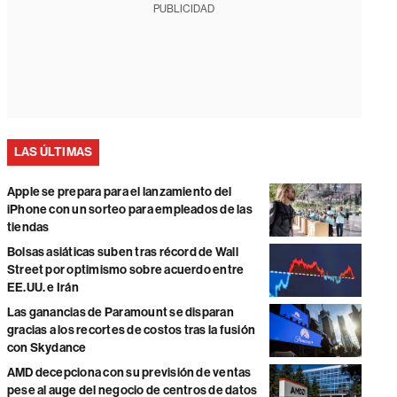
PUBLICIDAD
LAS ÚLTIMAS
Apple se prepara para el lanzamiento del
iPhone con un sorteo para empleados de las
tiendas
Bolsas asiáticas suben tras récord de Wall
Street por optimismo sobre acuerdo entre
EE.UU. e Irán
Las ganancias de Paramount se disparan
gracias a los recortes de costos tras la fusión
con Skydance
AMD decepciona con su previsión de ventas
pese al auge del negocio de centros de datos