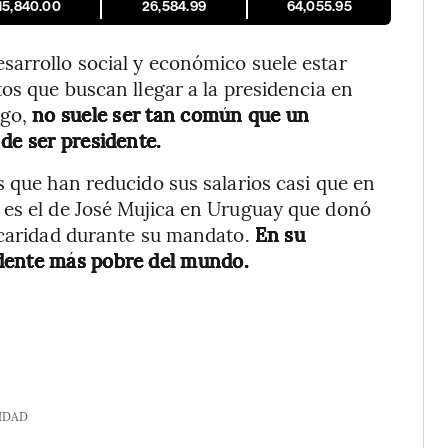
15,840.00
26,584.99
64,055.95
sarrollo social y económico suele estar
os que buscan llegar a la presidencia en
rgo,
no suele ser tan común que un
de ser presidente.
s que han reducido sus salarios casi que en
 es el de José Mujica en Uruguay que donó
e caridad durante su mandato.
En su
idente más pobre del mundo.
IDAD