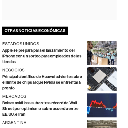
OTRAS NOTICIAS ECONÓMICAS
ESTADOS UNIDOS
Apple se prepara para el lanzamiento del
iPhone con un sorteo para empleados de las
tiendas
NEGOCIOS
Principal científico de Huawei advierte sobre
el límite de chips al que Nvidia se enfrentará
pronto
MERCADOS
Bolsas asiáticas suben tras récord de Wall
Street por optimismo sobre acuerdo entre
EE.UU. e Irán
ARGENTINA