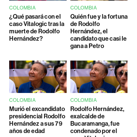
COLOMBIA
COLOMBIA
¿Qué pasará con el
Quién fue y la fortuna
caso Vitalogic tras la
de Rodolfo
muerte de Rodolfo
Hernández, el
Hernández?
candidato que casi le
gana a Petro
COLOMBIA
COLOMBIA
Murió el excandidato
Rodolfo Hernández,
presidencial Rodolfo
exalcalde de
Hernández a sus 79
Bucaramanga, fue
años de edad
condenado por el