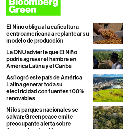
El Niño obliga a la caficultura
centroamericana a replantear su
modelo de producción
La ONU advierte que El Niño
podría agravar el hambre en
América Latina y el Caribe
Así logró este país de América
Latina generar toda su
electricidad con fuentes 100%
renovables
Ni los parques nacionales se
salvan: Greenpeace emite
preocupante alerta sobre