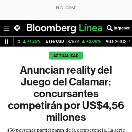
PUBLICIDAD
Ingresar
+1.25%
ETH/USD
+2.08%
Visa
-0.04%
M
1,875.01
366.13
ACTUALIDAD
Anuncian reality del
Juego del Calamar:
concursantes
competirán por US$4,56
millones
456 personas participarán de la competencia. La serie