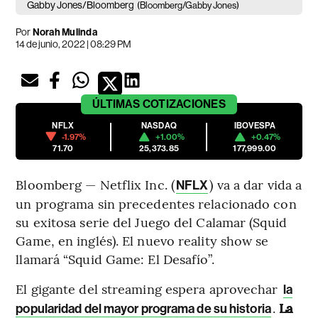
Gabby Jones/Bloomberg
(Bloomberg/Gabby Jones)
Por
Norah Mulinda
14 de junio, 2022 | 08:29 PM
ÚLTIMAS
COTIZACIONES
NFLX
NASDAQ
IBOVESPA
-1.97%
+1.00%
+0.47%
71.70
25,373.85
177,999.00
Bloomberg — Netflix Inc. (
) va a dar vida a
NFLX
un programa sin precedentes relacionado con
su exitosa serie del Juego del Calamar (Squid
Game, en inglés). El nuevo reality show se
llamará “Squid Game: El Desafío”.
El gigante del streaming espera aprovechar
la
.
La
popularidad del mayor programa de su historia