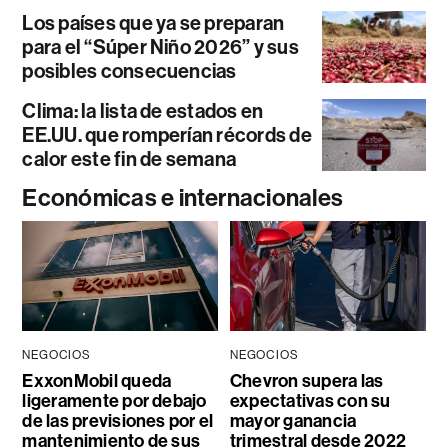
Los países que ya se preparan
para el “Súper Niño 2026” y sus
posibles consecuencias
Clima: la lista de estados en
EE.UU. que romperían récords de
calor este fin de semana
Económicas e internacionales
NEGOCIOS
NEGOCIOS
ExxonMobil queda
Chevron supera las
ligeramente por debajo
expectativas con su
de las previsiones por el
mayor ganancia
mantenimiento de sus
trimestral desde 2022