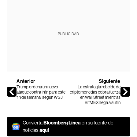
PUBLICIDAD
Anterior
Siguiente
Trump ordena un nuevo
La estrategia rebelde de
ataque contra Irán para este
criptomonedas cobra fuerza
fin de semana, según WSJ
en Wall Street mientras
BitMEX llega a su fin
Convierta
Bloomberg Línea
en su fuente de
noticias
aquí