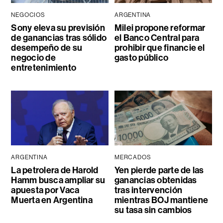
NEGOCIOS
ARGENTINA
Sony eleva su previsión
Milei propone reformar
de ganancias tras sólido
el Banco Central para
desempeño de su
prohibir que financie el
negocio de
gasto público
entretenimiento
ARGENTINA
MERCADOS
La petrolera de Harold
Yen pierde parte de las
Hamm busca ampliar su
ganancias obtenidas
apuesta por Vaca
tras intervención
Muerta en Argentina
mientras BOJ mantiene
su tasa sin cambios