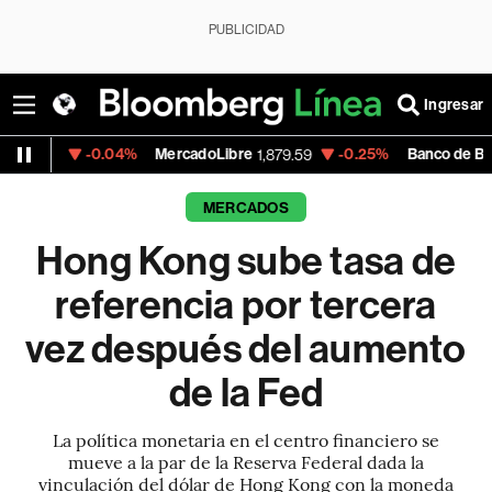
PUBLICIDAD
Ingresar
-0.04%
MercadoLibre
-0.25%
Banco de Bogota
1,879.59
38,72
MERCADOS
Hong Kong sube tasa de
referencia por tercera
vez después del aumento
de la Fed
La política monetaria en el centro financiero se
mueve a la par de la Reserva Federal dada la
vinculación del dólar de Hong Kong con la moneda