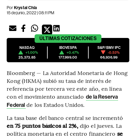
Por
Krystal Chía
15 de junio, 2022 | 08:11 PM
ÚLTIMAS
COTIZACIONES
NASDAQ
IBOVESPA
S&P/BMV IPC
+1.00%
+0.47%
-0.53%
25,373.85
177,999.00
66,936.99
Bloomberg — La Autoridad Monetaria de Hong
Kong (HKMA) subió su tasa de interés de
referencia por tercera vez este año, en línea
con el movimiento anunciado
de la Reserva
de los Estados Unidos.
Federal
La tasa base del banco central se incrementó
en 75 puntos básicos al 2%,
dijo el jueves. La
política monetaria en el centro financiero
se