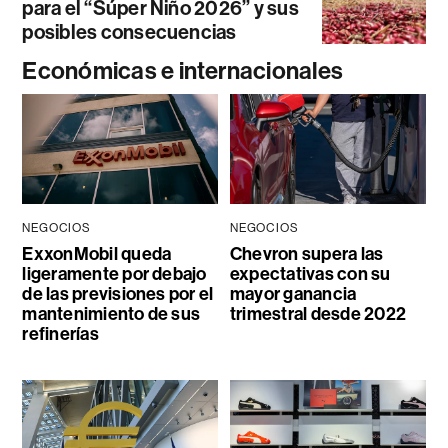
para el “Súper Niño 2026” y sus
posibles consecuencias
Económicas e internacionales
NEGOCIOS
NEGOCIOS
ExxonMobil queda
Chevron supera las
ligeramente por debajo
expectativas con su
de las previsiones por el
mayor ganancia
mantenimiento de sus
trimestral desde 2022
refinerías