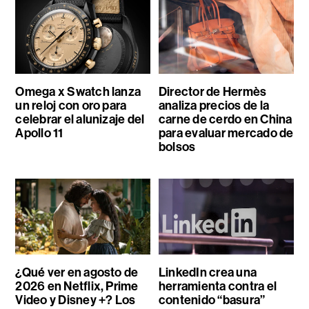
Omega x Swatch lanza
Director de Hermès
un reloj con oro para
analiza precios de la
celebrar el alunizaje del
carne de cerdo en China
Apollo 11
para evaluar mercado de
bolsos
¿Qué ver en agosto de
LinkedIn crea una
2026 en Netflix, Prime
herramienta contra el
Video y Disney +? Los
contenido “basura”