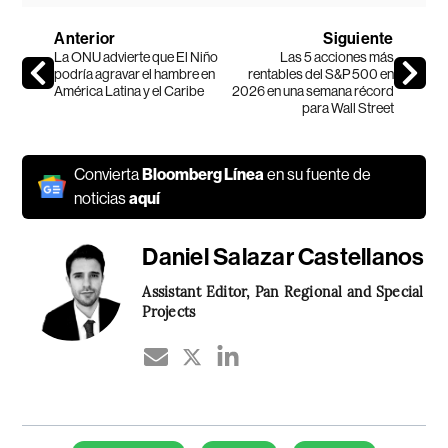
Anterior
Siguiente
La ONU advierte que El Niño
Las 5 acciones más
podría agravar el hambre en
rentables del S&P 500 en
América Latina y el Caribe
2026 en una semana récord
para Wall Street
Convierta
Bloomberg Línea
en su fuente de
noticias
aquí
Daniel Salazar Castellanos
Assistant Editor, Pan Regional and Special
Projects
Temas de este artículo