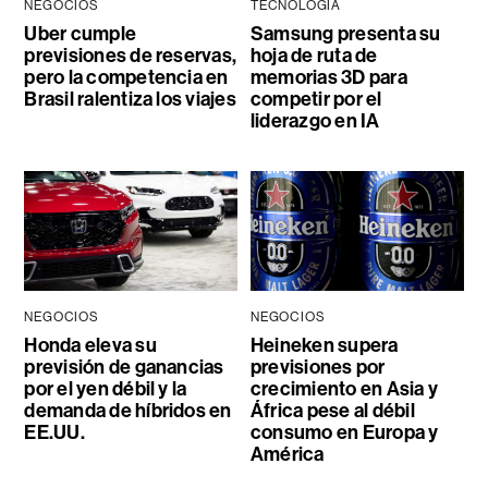
NEGOCIOS
TECNOLOGÍA
Uber cumple
Samsung presenta su
previsiones de reservas,
hoja de ruta de
pero la competencia en
memorias 3D para
Brasil ralentiza los viajes
competir por el
liderazgo en IA
NEGOCIOS
NEGOCIOS
Honda eleva su
Heineken supera
previsión de ganancias
previsiones por
por el yen débil y la
crecimiento en Asia y
demanda de híbridos en
África pese al débil
EE.UU.
consumo en Europa y
América