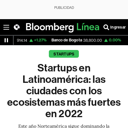
PUBLICIDAD
Ingresar
+1.27%
Banco de Bogota
0.00%
Apple
.14
38,800.00
308.94
STARTUPS
Startups en
Latinoamérica: las
ciudades con los
ecosistemas más fuertes
en 2022
Este año Norteamérica sigue dominando la