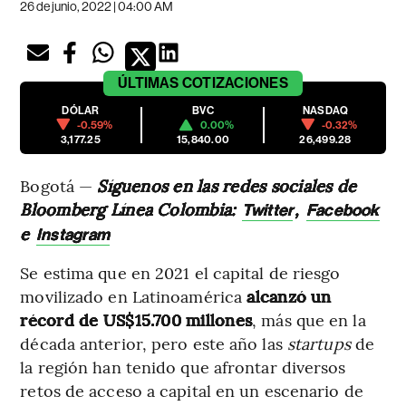
26 de junio, 2022 | 04:00 AM
ÚLTIMAS
COTIZACIONES
DÓLAR
BVC
NASDAQ
-0.59%
0.00%
-0.32%
3,177.25
15,840.00
26,499.28
Bogotá —
Síguenos en las redes sociales de
Bloomberg Línea Colombia:
,
Twitter
Facebook
e
Instagram
Se estima que en 2021 el capital de riesgo
movilizado en Latinoamérica
alcanzó un
récord de US$15.700 millones
, más que en la
década anterior, pero este año las
startups
de
la región han tenido que afrontar diversos
retos de acceso a capital en un escenario de