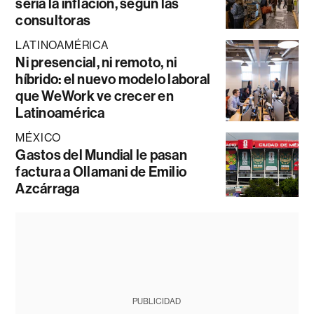
sería la inflación, según las
consultoras
LATINOAMÉRICA
Ni presencial, ni remoto, ni
híbrido: el nuevo modelo laboral
que WeWork ve crecer en
Latinoamérica
MÉXICO
Gastos del Mundial le pasan
factura a Ollamani de Emilio
Azcárraga
PUBLICIDAD