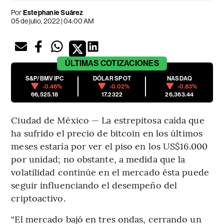
Por
Estephanie Suárez
05 de julio, 2022 | 04:00 AM
ÚLTIMAS
COTIZACIONES
S&P/BMV IPC
DÓLAR SPOT
NASDAQ
-0.46%
-0.02%
-0.83%
66,525.18
17.2322
26,363.44
Ciudad de México — La estrepitosa caída que
ha sufrido el precio de bitcoin en los últimos
meses estaría por ver el piso en los US$16.000
por unidad; no obstante, a medida que la
volatilidad continúe en el mercado ésta puede
seguir influenciando el desempeño del
criptoactivo.
“El mercado bajó en tres ondas, cerrando un