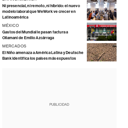
Ni presencial, ni remoto, ni híbrido: el nuevo
modelo laboral que WeWork ve crecer en
Latinoamérica
MÉXICO
Gastos del Mundial le pasan factura a
Ollamani de Emilio Azcárraga
MERCADOS
El Niño amenaza a América Latina y Deutsche
Bank identifica los países más expuestos
PUBLICIDAD