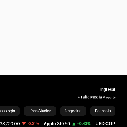
Ingresar
ecnología
Línea Studios
Negocios
Podcasts
Apple
310.59
USD COP
3,175.95
-0.21%
+0.43%
-0.63%
English