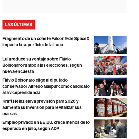
LAS ÚLTIMAS
Fragmento de un cohete Falcon 9 de SpaceX
impacta la superficie de la Luna
Lula reduce su ventaja sobre Flávio
Bolsonaro rumbo a las elecciones, según
nueva encuesta
Flávio Bolsonaro elige al diputado
conservador Alfredo Gaspar como candidato
a la vicepresidencia
Kraft Heinz eleva previsión para 2026 y
aumenta su inversión para revitalizar sus
marcas
Empleo privado en EE.UU. crece menos de lo
esperado en julio, según ADP