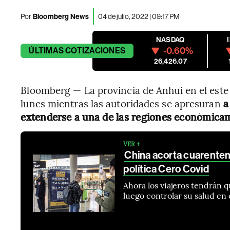
Por
Bloomberg News
04 de julio, 2022 | 09:17 PM
NASDAQ
-0.60%
ÚLTIMAS
COTIZACIONES
26,426.07
Bloomberg — La provincia de Anhui en el este 
lunes mientras las autoridades se apresuran
a 
extenderse a una de las regiones económica
VER +
China acorta cuarenten
política Cero Covid
Ahora los viajeros tendrán 
luego controlar su salud en 