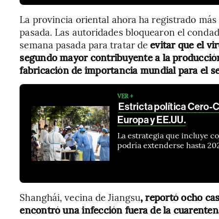
La provincia oriental ahora ha registrado más
pasada. Las autoridades bloquearon el condado
semana pasada para tratar de
evitar que el vi
segundo mayor contribuyente a la producció
fabricación de importancia mundial para el se
VER +
Estricta política Cero-
Europa y EE.UU.
La estrategia que incluye co
podría extenderse hasta 2023
Shanghái, vecina de Jiangsu
, reportó ocho cas
encontró una infección fuera de la cuarenten