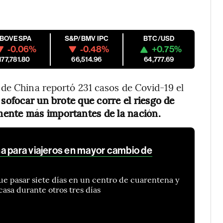
IBOVESPA
S&P/BMV IPC
BTC/USD
-0.06%
-0.48%
+0.75%
177,781.80
66,514.96
64,777.69
de China reportó 231 casos de Covid-19 el
sofocar un brote que corre el riesgo de
mente más importantes de la nación.
a para viajeros en mayor cambio de
que pasar siete días en un centro de cuarentena y
casa durante otros tres días