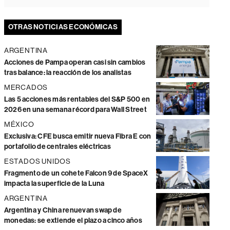
OTRAS NOTICIAS ECONÓMICAS
ARGENTINA
Acciones de Pampa operan casi sin cambios
tras balance: la reacción de los analistas
MERCADOS
Las 5 acciones más rentables del S&P 500 en
2026 en una semana récord para Wall Street
MÉXICO
Exclusiva: CFE busca emitir nueva Fibra E con
portafolio de centrales eléctricas
ESTADOS UNIDOS
Fragmento de un cohete Falcon 9 de SpaceX
impacta la superficie de la Luna
ARGENTINA
Argentina y China renuevan swap de
monedas: se extiende el plazo a cinco años