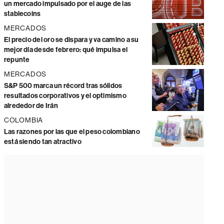
un mercado impulsado por el auge de las
stablecoins
MERCADOS
El precio del oro se dispara y va camino a su
mejor día desde febrero: qué impulsa el
repunte
MERCADOS
S&P 500 marca un récord tras sólidos
resultados corporativos y el optimismo
alrededor de Irán
COLOMBIA
Las razones por las que el peso colombiano
está siendo tan atractivo