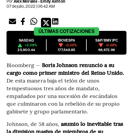
Por
Alex Morales - Emily Ashton
07 de julio, 2022 | 06:42 AM
ÚLTIMAS
COTIZACIONES
NASDAQ
IBOVESPA
S&P/BMV IPC
+2.08%
-0.25%
-0.39%
25,900.44
177,548.85
66,672.96
Bloomberg —
Boris Johnson renunció a su
cargo como primer ministro del Reino Unido.
De esta manera baja el telón de unos
tempestuosos tres años de mandato,
empañados por una sucesión de escándalos
que culminaron con la rebelión de su propio
gabinete y grupo parlamentario.
Johnson, de 58 años,
asumió lo inevitable tras
la dimisión masiva de miembros de su