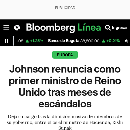
PUBLICIDAD
Ingresar
+1.25%
Banco de Bogota
+0.21%
Apple
38,800.00
307.14
EUROPA
Johnson renuncia como
primer ministro de Reino
Unido tras meses de
escándalos
Deja su cargo tras la dimisión masiva de miembros de
su gobierno, entre ellos el ministro de Hacienda, Rishi
Sunak