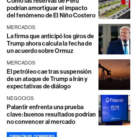
Cómo las reservas de Perú
podrían amortiguar el impacto
del fenómeno de El Niño Costero
MERCADOS
La firma que anticipó los giros de
Trump ahora calcula la fecha de
un acuerdo sobre Ormuz
MERCADOS
El petróleo cae tras suspensión
de un ataque de Trump a Irán y
expectativas de diálogo
NEGOCIOS
Palantir enfrenta una prueba
clave: buenos resultados podrían
no convencer al mercado
OPINIÓN BLOOMBERG