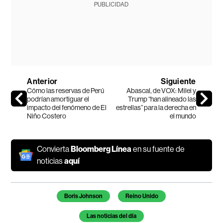
PUBLICIDAD
Anterior
Siguiente
Cómo las reservas de Perú
Abascal, de VOX: Milei y
podrían amortiguar el
Trump “han alineado las
impacto del fenómeno de El
estrellas” para la derecha en
Niño Costero
el mundo
Convierta
Bloomberg Línea
en su fuente de
noticias
aquí
Temas de este artículo
Boris Johnson
Reino Unido
Las noticias del día