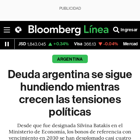
PUBLICIDAD
Ingresar
+0.34%
Visa
-0.04%
MercadoLibre
,843.045
366.13
1,879.59
ARGENTINA
Deuda argentina se sigue
hundiendo mientras
crecen las tensiones
políticas
Desde que fue designada Silvina Batakis en el
Ministerio de Economía, los bonos de referencia con
vencimiento en 2030 se han desplomado casi cuatro