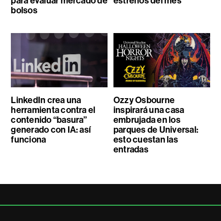
para evaluar mercado de
estrenos del mes
bolsos
LinkedIn crea una
Ozzy Osbourne
herramienta contra el
inspirará una casa
contenido “basura”
embrujada en los
generado con IA: así
parques de Universal:
funciona
esto cuestan las
entradas