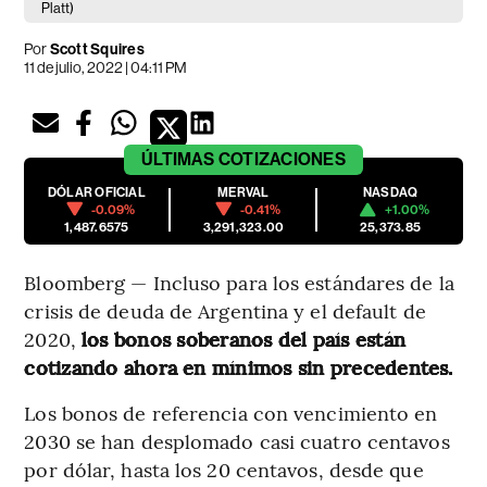
Platt)
Por
Scott Squires
11 de julio, 2022 | 04:11 PM
ÚLTIMAS
COTIZACIONES
DÓLAR OFICIAL
MERVAL
NASDAQ
-0.09%
-0.41%
+1.00%
1,487.6575
3,291,323.00
25,373.85
Bloomberg — Incluso para los estándares de la
crisis de deuda de Argentina y el default de
2020,
los bonos soberanos del país están
cotizando ahora en mínimos sin precedentes.
Los bonos de referencia con vencimiento en
2030 se han desplomado casi cuatro centavos
por dólar, hasta los 20 centavos, desde que