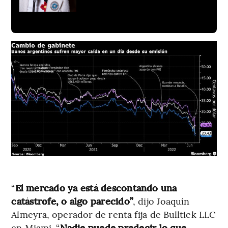
“
El mercado ya está descontando una
catástrofe, o algo parecido”
, dijo Joaquín
Almeyra, operador de renta fija de Bulltick LLC
en Miami. “
Nadie puede predecir lo que