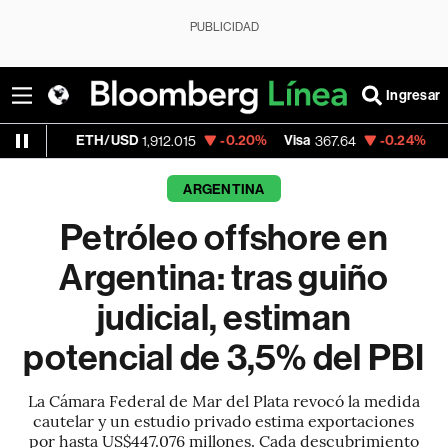
PUBLICIDAD
Ingresar
H/USD
-0.20%
Visa
-0.24%
MercadoLibre
1,912.015
367.64
1
ARGENTINA
Petróleo offshore en
Argentina: tras guiño
judicial, estiman
potencial de 3,5% del PBI
La Cámara Federal de Mar del Plata revocó la medida
cautelar y un estudio privado estima exportaciones
por hasta US$447.076 millones. Cada descubrimiento