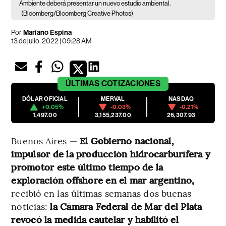
Ambiente deberá presentar un nuevo estudio ambiental.
(Bloomberg/Bloomberg Creative Photos)
Por
Mariano Espina
13 de julio, 2022 | 09:28 AM
ÚLTIMAS
COTIZACIONES
DÓLAR OFICIAL
MERVAL
NASDAQ
+0.05%
-0.03%
-0.21%
1,497.00
3,155,237.00
26,307.93
Buenos Aires —
El Gobierno nacional,
impulsor de la producción hidrocarburífera y
promotor este último tiempo de la
exploración offshore en el mar argentino,
recibió en las últimas semanas dos buenas
noticias:
la Cámara Federal de Mar del Plata
revocó la medida cautelar y habilitó el