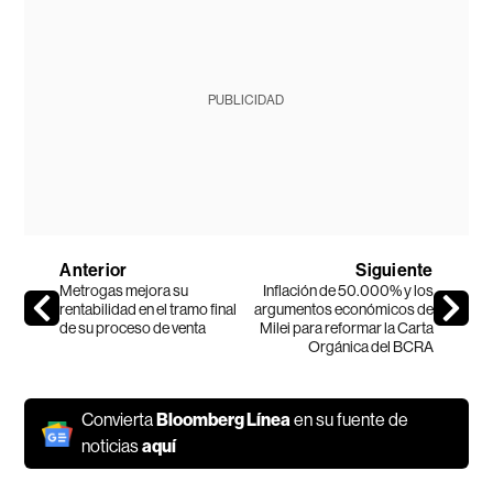
PUBLICIDAD
Anterior
Siguiente
Metrogas mejora su
Inflación de 50.000% y los
rentabilidad en el tramo final
argumentos económicos de
de su proceso de venta
Milei para reformar la Carta
Orgánica del BCRA
Convierta
Bloomberg Línea
en su fuente de
noticias
aquí