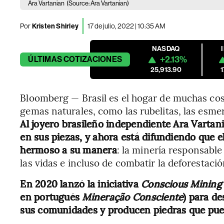
Ara Vartanian
(Source: Ara Vartanian)
Por
Kristen Shirley
17 de julio, 2022 | 10:35 AM
NASDAQ
+2.13%
ÚLTIMAS
COTIZACIONES
25,913.90
Bloomberg — Brasil es el hogar de muchas cosa
gemas naturales, como las rubelitas, las esme
Al joyero brasileño independiente Ara Vartani
en sus piezas, y ahora está difundiendo que e
hermoso a su manera
: la minería responsable
las vidas e incluso de combatir la deforestació
En 2020 lanzó la iniciativa
Conscious Minin
en portugués
Mineração Consciente
) para de
sus comunidades y producen piedras que pued