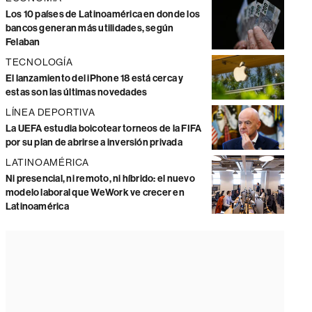
Los 10 países de Latinoamérica en donde los
bancos generan más utilidades, según
Felaban
TECNOLOGÍA
El lanzamiento del iPhone 18 está cerca y
estas son las últimas novedades
LÍNEA DEPORTIVA
La UEFA estudia boicotear torneos de la FIFA
por su plan de abrirse a inversión privada
LATINOAMÉRICA
Ni presencial, ni remoto, ni híbrido: el nuevo
modelo laboral que WeWork ve crecer en
Latinoamérica