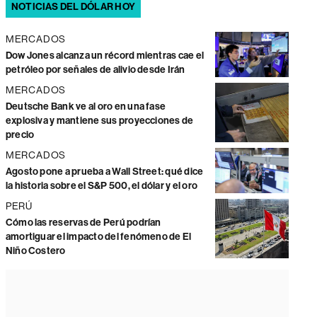
NOTICIAS DEL DÓLAR HOY
MERCADOS
Dow Jones alcanza un récord mientras cae el
petróleo por señales de alivio desde Irán
MERCADOS
Deutsche Bank ve al oro en una fase
explosiva y mantiene sus proyecciones de
precio
MERCADOS
Agosto pone a prueba a Wall Street: qué dice
la historia sobre el S&P 500, el dólar y el oro
PERÚ
Cómo las reservas de Perú podrían
amortiguar el impacto del fenómeno de El
Niño Costero