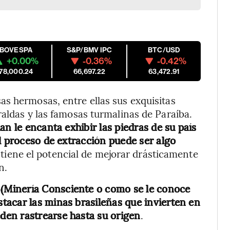
IBOVESPA
S&P/BMV IPC
BTC/USD
+0.00%
-0.36%
-0.42%
178,000.24
66,697.22
63,472.91
s hermosas, entre ellas sus exquisitas
raldas y las famosas turmalinas de Paraíba.
an le encanta exhibir las piedras de su país
l proceso de extracción puede ser algo
 tiene el potencial de mejorar drásticamente
n.
g
(Minería Consciente o como se le conoce
stacar las minas brasileñas que invierten en
en rastrearse hasta su origen
.