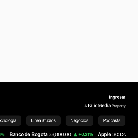
Ingresar
ecnología
Línea Studios
Negocios
Podcasts
 de Bogota
38,800.00
Apple
303.27
USD
+0.21%
-1.74%
English