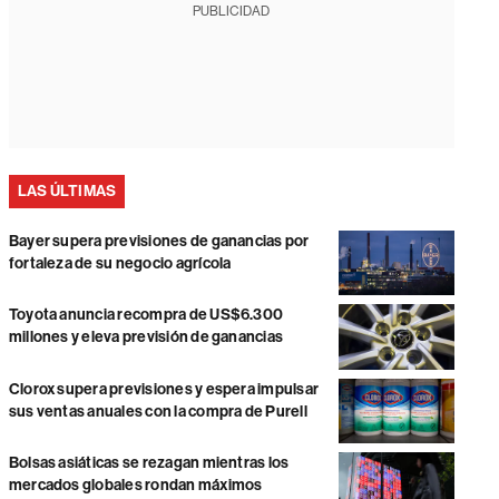
PUBLICIDAD
LAS ÚLTIMAS
Bayer supera previsiones de ganancias por
fortaleza de su negocio agrícola
Toyota anuncia recompra de US$6.300
millones y eleva previsión de ganancias
Clorox supera previsiones y espera impulsar
sus ventas anuales con la compra de Purell
Bolsas asiáticas se rezagan mientras los
mercados globales rondan máximos