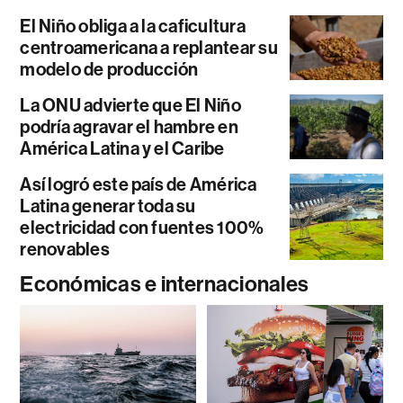
El Niño obliga a la caficultura
centroamericana a replantear su
modelo de producción
La ONU advierte que El Niño
podría agravar el hambre en
América Latina y el Caribe
Así logró este país de América
Latina generar toda su
electricidad con fuentes 100%
renovables
Económicas e internacionales