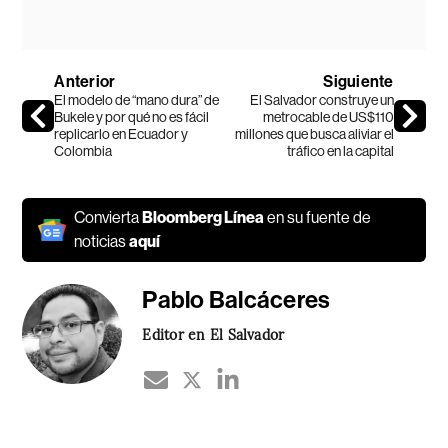
Anterior
Siguiente
El modelo de “mano dura” de
El Salvador construye un
Bukele y por qué no es fácil
metrocable de US$110
replicarlo en Ecuador y
millones que busca aliviar el
Colombia
tráfico en la capital
Convierta
Bloomberg Línea
en su fuente de
noticias
aquí
Pablo Balcáceres
Editor en El Salvador