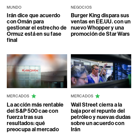
MUNDO
NEGOCIOS
Irán dice que acuerdo
Burger King dispara sus
con Omán para
ventas en EE.UU. con un
gestionar el estrecho de
nuevo Whopper y una
Ormuz está en su fase
promoción de Star Wars
final
MERCADOS
MERCADOS
La acción más rentable
Wall Street cierra a la
del S&P 500 cae con
baja por el repunte del
fuerza tras sus
petróleo y nuevas dudas
resultados: qué
sobre un acuerdo con
preocupa al mercado
Irán