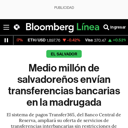
PUBLICIDAD
Ingresar
ETH/USD
-0.42%
Visa
+0.52%
MercadoLib
1,897.76
370.47
EL SALVADOR
Medio millón de
salvadoreños envían
transferencias bancarias
en la madrugada
El sistema de pagos Transfer365, del Banco Central de
Reserva, ampliará su oferta de servicios de
transferencias interbancarias sin restricciones de