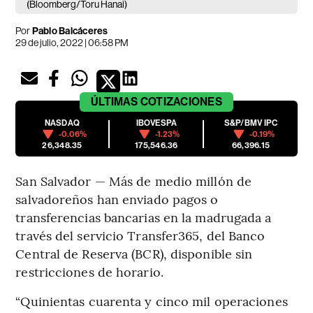
(Bloomberg/Toru Hanai)
Por
Pablo Balcáceres
29 de julio, 2022 | 06:58 PM
ÚLTIMAS
COTIZACIONES
NASDAQ
IBOVESPA
S&P/BMV IPC
-0.06%
-1.23%
-0.19%
26,348.35
175,546.36
66,396.15
San Salvador — Más de medio millón de
salvadoreños han enviado pagos o
transferencias bancarias en la madrugada a
través del servicio Transfer365, del Banco
Central de Reserva (BCR), disponible sin
restricciones de horario.
“Quinientas cuarenta y cinco mil operaciones